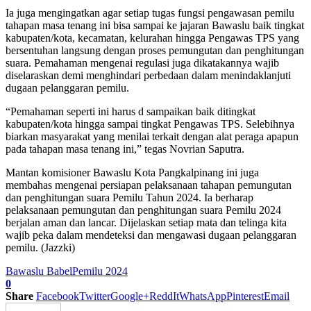
Ia juga mengingatkan agar setiap tugas fungsi pengawasan pemilu
tahapan masa tenang ini bisa sampai ke jajaran Bawaslu baik tingkat
kabupaten/kota, kecamatan, kelurahan hingga Pengawas TPS yang
bersentuhan langsung dengan proses pemungutan dan penghitungan
suara. Pemahaman mengenai regulasi juga dikatakannya wajib
diselaraskan demi menghindari perbedaan dalam menindaklanjuti
dugaan pelanggaran pemilu.
“Pemahaman seperti ini harus d sampaikan baik ditingkat
kabupaten/kota hingga sampai tingkat Pengawas TPS. Selebihnya
biarkan masyarakat yang menilai terkait dengan alat peraga apapun
pada tahapan masa tenang ini,” tegas Novrian Saputra.
Mantan komisioner Bawaslu Kota Pangkalpinang ini juga
membahas mengenai persiapan pelaksanaan tahapan pemungutan
dan penghitungan suara Pemilu Tahun 2024. Ia berharap
pelaksanaan pemungutan dan penghitungan suara Pemilu 2024
berjalan aman dan lancar. Dijelaskan setiap mata dan telinga kita
wajib peka dalam mendeteksi dan mengawasi dugaan pelanggaran
pemilu. (Jazzki)
Bawaslu Babel
Pemilu 2024
0
Share
Facebook
Twitter
Google+
ReddIt
WhatsApp
Pinterest
Email