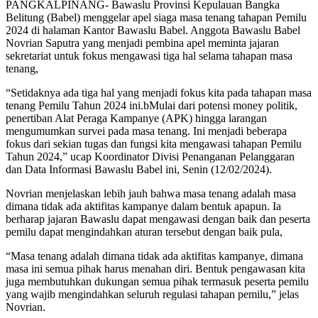
PANGKALPINANG- Bawaslu Provinsi Kepulauan Bangka
Belitung (Babel) menggelar apel siaga masa tenang tahapan Pemilu
2024 di halaman Kantor Bawaslu Babel. Anggota Bawaslu Babel
Novrian Saputra yang menjadi pembina apel meminta jajaran
sekretariat untuk fokus mengawasi tiga hal selama tahapan masa
tenang,
“Setidaknya ada tiga hal yang menjadi fokus kita pada tahapan masa
tenang Pemilu Tahun 2024 ini.bMulai dari potensi money politik,
penertiban Alat Peraga Kampanye (APK) hingga larangan
mengumumkan survei pada masa tenang. Ini menjadi beberapa
fokus dari sekian tugas dan fungsi kita mengawasi tahapan Pemilu
Tahun 2024,” ucap Koordinator Divisi Penanganan Pelanggaran
dan Data Informasi Bawaslu Babel ini, Senin (12/02/2024).
Novrian menjelaskan lebih jauh bahwa masa tenang adalah masa
dimana tidak ada aktifitas kampanye dalam bentuk apapun. Ia
berharap jajaran Bawaslu dapat mengawasi dengan baik dan peserta
pemilu dapat mengindahkan aturan tersebut dengan baik pula,
“Masa tenang adalah dimana tidak ada aktifitas kampanye, dimana
masa ini semua pihak harus menahan diri. Bentuk pengawasan kita
juga membutuhkan dukungan semua pihak termasuk peserta pemilu
yang wajib mengindahkan seluruh regulasi tahapan pemilu,” jelas
Novrian.