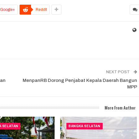
Google+
ReddIt
NEXT POST
aan
MenpanRB Dorong Penjabat Kepala Daerah Bangun
MPP
More From Author
A SELATAN
BANGKA SELATAN