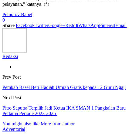
pelayanan,” katanya. (*)
Pemprov Babel
0
Share
Facebook
Twitter
Google+
ReddIt
WhatsApp
Pinterest
Email
Redaksi
Prev Post
Pemkab Basel Beri Hadiah Umrah Gratis kepada 12 Guru Ngaji
Next Post
Pitro Saputra Terpilih Jadi Ketua IKA SMAN 1 Pangkalan Baru
Pertama Periode 2023-2025
You might also like
More from author
Adventorial