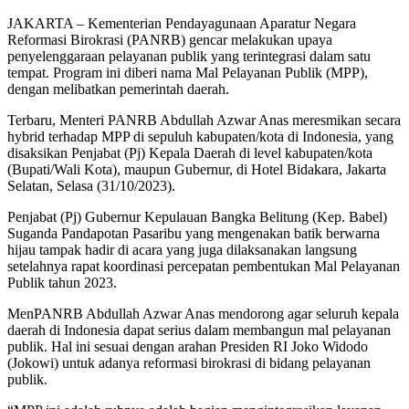
JAKARTA – Kementerian Pendayagunaan Aparatur Negara
Reformasi Birokrasi (PANRB) gencar melakukan upaya
penyelenggaraan pelayanan publik yang terintegrasi dalam satu
tempat. Program ini diberi nama Mal Pelayanan Publik (MPP),
dengan melibatkan pemerintah daerah.
Terbaru, Menteri PANRB Abdullah Azwar Anas meresmikan secara
hybrid terhadap MPP di sepuluh kabupaten/kota di Indonesia, yang
disaksikan Penjabat (Pj) Kepala Daerah di level kabupaten/kota
(Bupati/Wali Kota), maupun Gubernur, di Hotel Bidakara, Jakarta
Selatan, Selasa (31/10/2023).
Penjabat (Pj) Gubernur Kepulauan Bangka Belitung (Kep. Babel)
Suganda Pandapotan Pasaribu yang mengenakan batik berwarna
hijau tampak hadir di acara yang juga dilaksanakan langsung
setelahnya rapat koordinasi percepatan pembentukan Mal Pelayanan
Publik tahun 2023.
MenPANRB Abdullah Azwar Anas mendorong agar seluruh kepala
daerah di Indonesia dapat serius dalam membangun mal pelayanan
publik. Hal ini sesuai dengan arahan Presiden RI Joko Widodo
(Jokowi) untuk adanya reformasi birokrasi di bidang pelayanan
publik.