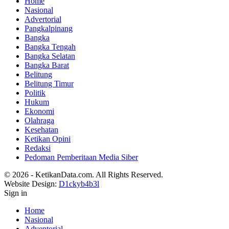
Home
Nasional
Advertorial
Pangkalpinang
Bangka
Bangka Tengah
Bangka Selatan
Bangka Barat
Belitung
Belitung Timur
Politik
Hukum
Ekonomi
Olahraga
Kesehatan
Ketikan Opini
Redaksi
Pedoman Pemberitaan Media Siber
© 2026 - KetikanData.com. All Rights Reserved.
Website Design:
D1ckyb4b3l
Sign in
Home
Nasional
Adventorial