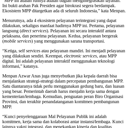
“MPP ini adalah ruhnya adalah bagian mengintegrasikan layanan.
Ini bukti arahan Pak Presiden agar birokrasi segera berdampak.
Ekosistem MPP ditargetkan ada di seluruh Indonesia,” kata Menpan.
Menurutnya, ada 4 ekosistem pelayanan terintegrasi yang dapat
dilakukan, sekaligus manfaat hadirnya MPP ini. Pertama, pelayanan
langsung (
direct services
). Pelayanan ini secara interaktif antara
pelaksana, dan penerima pelayanan. Kedua, pelayanan bergerak
(
mobile services
) yang menggunakan sarana transportasi.
“Ketiga, self services atau pelayanan mandiri. Ini menjadi pelayanan
yang dilakukan sendiri. Keempat,
electronic services
, atau MPP
digital. Ini adalah pelayanan interaktif menggunakan teknologi
informasi,” katanya.
Menpan Azwar Anas juga menyebutkan jika kepala daerah bisa
menjalankan strategi-strategi dalam percepatan pembangunan MPP.
Satu diantaranya tidak perlu menggunakan gedung baru, dan luasan
yang besar. Pemerintah daerah harus menjalin kerja sama dengan
kementerian/lembaga. Kemudian, penguatan peran Biro Organisasi
Provinsi, dan terakhir penandatanganan komitmen pembangunan
MPP.
“Kunci penyelenggaraan Mal Pelayanan Publik ini adalah
komitmen, kerja sama dan kolaborasi antar instansi/lembaga. Kunci
lainnya yakni integrasi, dan menekankan kinerja dan kualitas