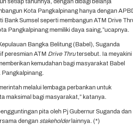
un setiap tahunnya, dengan dibagi belanja
membangun Kota Pangkalpinang hanya dengan APB
rti Bank Sumsel seperti membangun ATM Drive Thr
ta Pangkalpinang memiliki daya saing,”ucapnya.
 Kepulauan Bangka Belitung (Babel), Suganda
if peresmian ATM
Drive Thru
tersebut. Ia meyakini
memberikan kemudahan bagi masyarakat Babel
 Pangkalpinang.
 pemerintah melalui lembaga perbankan untuk
a maksimal bagi masyarakat,” katanya.
pengguntingan pita oleh Pj Gubernur Suganda dan
bersama dengan
stakeholder
lainnya. (*)