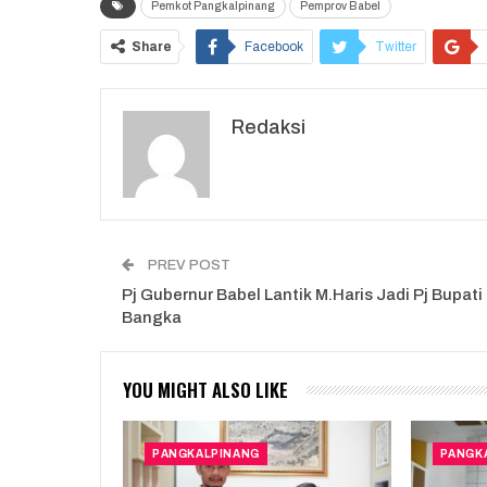
Pemkot Pangkalpinang
Pemprov Babel
Share
Facebook
Twitter
Redaksi
PREV POST
Pj Gubernur Babel Lantik M.Haris Jadi Pj Bupati
Bangka
YOU MIGHT ALSO LIKE
PANGKALPINANG
PANGK