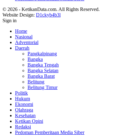
© 2026 - KetikanData.com. All Rights Reserved.
Website Design:
D1ckyb4b3l
Sign in
Home
Nasional
Adventorial
Daerah
Pangkalpinang
Bangka
Bangka Tengah
Bangka Selatan
Bangka Barat
Belitung
Belitung Timur
Politik
Hukum
Ekonomi
Olahraga
Kesehatan
Ketikan Opini
Redaksi
Pedoman Pemberitaan Media Siber