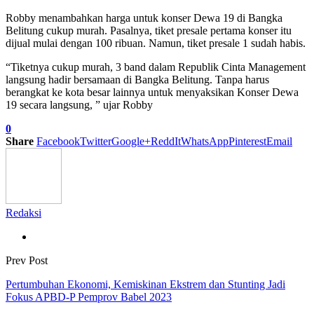
Robby menambahkan harga untuk konser Dewa 19 di Bangka
Belitung cukup murah. Pasalnya, tiket presale pertama konser itu
dijual mulai dengan 100 ribuan. Namun, tiket presale 1 sudah habis.
“Tiketnya cukup murah, 3 band dalam Republik Cinta Management
langsung hadir bersamaan di Bangka Belitung. Tanpa harus
berangkat ke kota besar lainnya untuk menyaksikan Konser Dewa
19 secara langsung, ” ujar Robby
0
Share
Facebook
Twitter
Google+
ReddIt
WhatsApp
Pinterest
Email
Redaksi
Prev Post
Pertumbuhan Ekonomi, Kemiskinan Ekstrem dan Stunting Jadi
Fokus APBD-P Pemprov Babel 2023