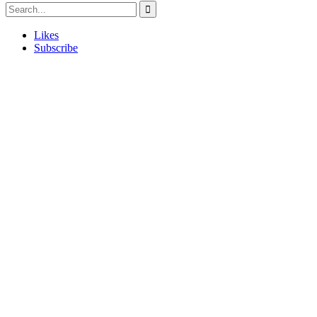
Likes
Subscribe