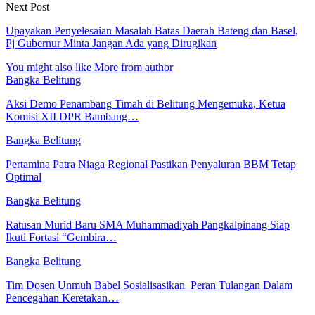
Next Post
Upayakan Penyelesaian Masalah Batas Daerah Bateng dan Basel,
Pj Gubernur Minta Jangan Ada yang Dirugikan
You might also like
More from author
Bangka Belitung
Aksi Demo Penambang Timah di Belitung Mengemuka, Ketua
Komisi XII DPR Bambang…
Bangka Belitung
Pertamina Patra Niaga Regional Pastikan Penyaluran BBM Tetap
Optimal
Bangka Belitung
Ratusan Murid Baru SMA Muhammadiyah Pangkalpinang Siap
Ikuti Fortasi “Gembira…
Bangka Belitung
Tim Dosen Unmuh Babel Sosialisasikan Peran Tulangan Dalam
Pencegahan Keretakan…