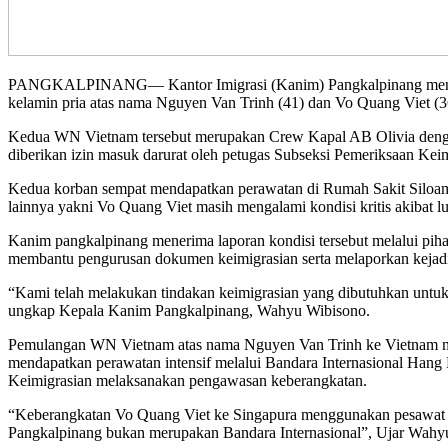
PANGKALPINANG— Kantor Imigrasi (Kanim) Pangkalpinang menerima 
kelamin pria atas nama Nguyen Van Trinh (41) dan Vo Quang Viet 
Kedua WN Vietnam tersebut merupakan Crew Kapal AB Olivia denga
diberikan izin masuk darurat oleh petugas Subseksi Pemeriksaan Kei
Kedua korban sempat mendapatkan perawatan di Rumah Sakit Siloam 
lainnya yakni Vo Quang Viet masih mengalami kondisi kritis akibat l
Kanim pangkalpinang menerima laporan kondisi tersebut melalui pih
membantu pengurusan dokumen keimigrasian serta melaporkan kejadian
“Kami telah melakukan tindakan keimigrasian yang dibutuhkan untuk
ungkap Kepala Kanim Pangkalpinang, Wahyu Wibisono.
Pemulangan WN Vietnam atas nama Nguyen Van Trinh ke Vietnam mela
mendapatkan perawatan intensif melalui Bandara Internasional Hang 
Keimigrasian melaksanakan pengawasan keberangkatan.
“Keberangkatan Vo Quang Viet ke Singapura menggunakan pesawat Je
Pangkalpinang bukan merupakan Bandara Internasional”, Ujar Wahy