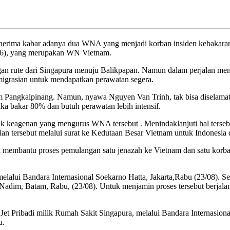
kabar adanya dua WNA yang menjadi korban insiden kebakaran yang
(36), yang merupakan WN Vietnam.
n rute dari Singapura menuju Balikpapan. Namun dalam perjalan me
migrasian untuk mendapatkan perawatan segera.
Pangkalpinang. Namun, nyawa Nguyen Van Trinh, tak bisa diselamatk
uka bakar 80% dan butuh perawatan lebih intensif.
ak keagenan yang mengurus WNA tersebut . Menindaklanjuti hal terseb
 tersebut melalui surat ke Kedutaan Besar Vietnam untuk Indonesia d
 membantu proses pemulangan satu jenazah ke Vietnam dan satu korban
lui Bandara Internasional Soekarno Hatta, Jakarta,Rabu (23/08). S
Nadim, Batam, Rabu, (23/08). Untuk menjamin proses tersebut berjalan
t Pribadi milik Rumah Sakit Singapura, melalui Bandara Internasio
u.