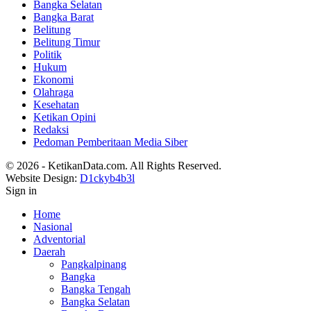
Bangka Selatan
Bangka Barat
Belitung
Belitung Timur
Politik
Hukum
Ekonomi
Olahraga
Kesehatan
Ketikan Opini
Redaksi
Pedoman Pemberitaan Media Siber
© 2026 - KetikanData.com. All Rights Reserved.
Website Design:
D1ckyb4b3l
Sign in
Home
Nasional
Adventorial
Daerah
Pangkalpinang
Bangka
Bangka Tengah
Bangka Selatan