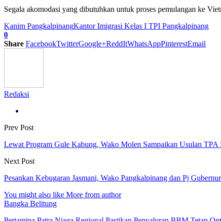
Segala akomodasi yang dibutuhkan untuk proses pemulangan ke Viet
Kanim Pangkalpinang
Kantor Imigrasi Kelas I TPI Pangkalpinang
0
Share
Facebook
Twitter
Google+
ReddIt
WhatsApp
Pinterest
Email
Redaksi
Prev Post
Lewat Program Gule Kabung, Wako Molen Sampaikan Usulan TPA R
Next Post
Pesankan Kebugaran Jasmani, Wako Pangkalpinang dan Pj Gubernu
You might also like
More from author
Bangka Belitung
Pertamina Patra Niaga Regional Pastikan Penyaluran BBM Tetap Op