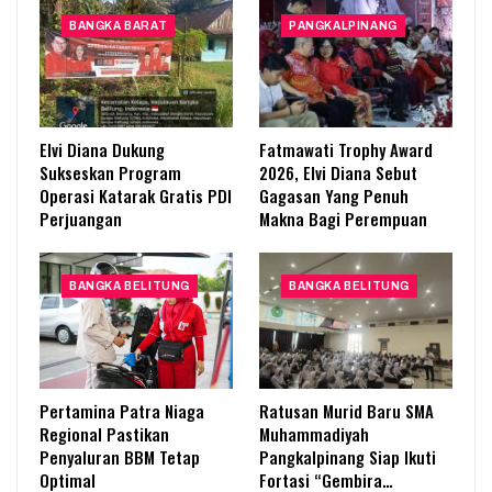
BANGKA BARAT
PANGKALPINANG
Elvi Diana Dukung
Fatmawati Trophy Award
Sukseskan Program
2026, Elvi Diana Sebut
Operasi Katarak Gratis PDI
Gagasan Yang Penuh
Perjuangan
Makna Bagi Perempuan
BANGKA BELITUNG
BANGKA BELITUNG
Pertamina Patra Niaga
Ratusan Murid Baru SMA
Regional Pastikan
Muhammadiyah
Penyaluran BBM Tetap
Pangkalpinang Siap Ikuti
Optimal
Fortasi “Gembira…