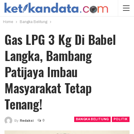
Home
Bangka Belitung
Gas LPG 3 Kg Di Babel
Langka, Bambang
Patijaya Imbau
Masyarakat Tetap
Tenang!
BANGKA BELITUNG
POLITIK
0
By
Redaksi