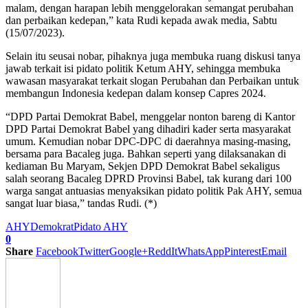
malam, dengan harapan lebih menggelorakan semangat perubahan
dan perbaikan kedepan,” kata Rudi kepada awak media, Sabtu
(15/07/2023).
Selain itu seusai nobar, pihaknya juga membuka ruang diskusi tanya
jawab terkait isi pidato politik Ketum AHY, sehingga membuka
wawasan masyarakat terkait slogan Perubahan dan Perbaikan untuk
membangun Indonesia kedepan dalam konsep Capres 2024.
“DPD Partai Demokrat Babel, menggelar nonton bareng di Kantor
DPD Partai Demokrat Babel yang dihadiri kader serta masyarakat
umum. Kemudian nobar DPC-DPC di daerahnya masing-masing,
bersama para Bacaleg juga. Bahkan seperti yang dilaksanakan di
kediaman Bu Maryam, Sekjen DPD Demokrat Babel sekaligus
salah seorang Bacaleg DPRD Provinsi Babel, tak kurang dari 100
warga sangat antuasias menyaksikan pidato politik Pak AHY, semua
sangat luar biasa,” tandas Rudi. (*)
AHY
Demokrat
Pidato AHY
0
Share
Facebook
Twitter
Google+
ReddIt
WhatsApp
Pinterest
Email