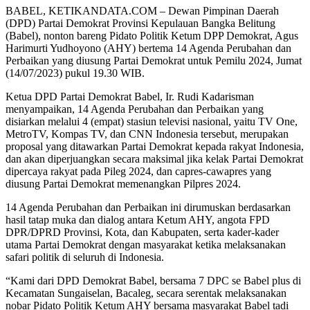
BABEL, KETIKANDATA.COM – Dewan Pimpinan Daerah
(DPD) Partai Demokrat Provinsi Kepulauan Bangka Belitung
(Babel), nonton bareng Pidato Politik Ketum DPP Demokrat, Agus
Harimurti Yudhoyono (AHY) bertema 14 Agenda Perubahan dan
Perbaikan yang diusung Partai Demokrat untuk Pemilu 2024, Jumat
(14/07/2023) pukul 19.30 WIB.
Ketua DPD Partai Demokrat Babel, Ir. Rudi Kadarisman
menyampaikan, 14 Agenda Perubahan dan Perbaikan yang
disiarkan melalui 4 (empat) stasiun televisi nasional, yaitu TV One,
MetroTV, Kompas TV, dan CNN Indonesia tersebut, merupakan
proposal yang ditawarkan Partai Demokrat kepada rakyat Indonesia,
dan akan diperjuangkan secara maksimal jika kelak Partai Demokrat
dipercaya rakyat pada Pileg 2024, dan capres-cawapres yang
diusung Partai Demokrat memenangkan Pilpres 2024.
14 Agenda Perubahan dan Perbaikan ini dirumuskan berdasarkan
hasil tatap muka dan dialog antara Ketum AHY, angota FPD
DPR/DPRD Provinsi, Kota, dan Kabupaten, serta kader-kader
utama Partai Demokrat dengan masyarakat ketika melaksanakan
safari politik di seluruh di Indonesia.
“Kami dari DPD Demokrat Babel, bersama 7 DPC se Babel plus di
Kecamatan Sungaiselan, Bacaleg, secara serentak melaksanakan
nobar Pidato Politik Ketum AHY bersama masyarakat Babel tadi