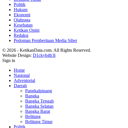
Politik
Hukum
Ekonomi
Olahraga
Kesehatan
Ketikan Opini
Redaksi
Pedoman Pemberitaan Media Siber
© 2026 - KetikanData.com. All Rights Reserved.
Website Design:
D1ckyb4b3l
Sign in
Home
Nasional
Adventorial
Daerah
Pangkalpinang
Bangka
Bangka Tengah
Bangka Selatan
Bangka Barat
Belitung
Belitung Timur
Politik