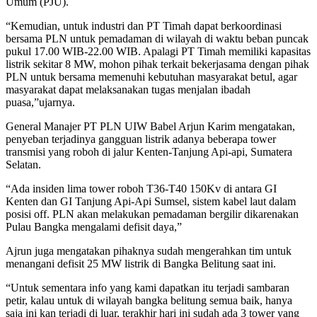
Umum (PJU).
“Kemudian, untuk industri dan PT Timah dapat berkoordinasi
bersama PLN untuk pemadaman di wilayah di waktu beban puncak
pukul 17.00 WIB-22.00 WIB. Apalagi PT Timah memiliki kapasitas
listrik sekitar 8 MW, mohon pihak terkait bekerjasama dengan pihak
PLN untuk bersama memenuhi kebutuhan masyarakat betul, agar
masyarakat dapat melaksanakan tugas menjalan ibadah
puasa,”ujarnya.
General Manajer PT PLN UIW Babel Arjun Karim mengatakan,
penyeban terjadinya gangguan listrik adanya beberapa tower
transmisi yang roboh di jalur Kenten-Tanjung Api-api, Sumatera
Selatan.
“Ada insiden lima tower roboh T36-T40 150Kv di antara GI
Kenten dan GI Tanjung Api-Api Sumsel, sistem kabel laut dalam
posisi off. PLN akan melakukan pemadaman bergilir dikarenakan
Pulau Bangka mengalami defisit daya,”
Ajrun juga mengatakan pihaknya sudah mengerahkan tim untuk
menangani defisit 25 MW listrik di Bangka Belitung saat ini.
“Untuk sementara info yang kami dapatkan itu terjadi sambaran
petir, kalau untuk di wilayah bangka belitung semua baik, hanya
saja ini kan terjadi di luar, terakhir hari ini sudah ada 3 tower yang