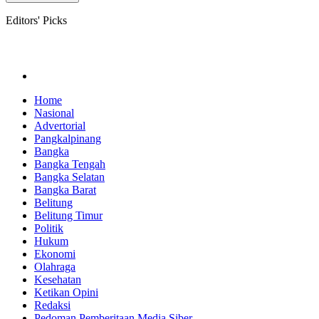
Editors' Picks
Home
Nasional
Advertorial
Pangkalpinang
Bangka
Bangka Tengah
Bangka Selatan
Bangka Barat
Belitung
Belitung Timur
Politik
Hukum
Ekonomi
Olahraga
Kesehatan
Ketikan Opini
Redaksi
Pedoman Pemberitaan Media Siber