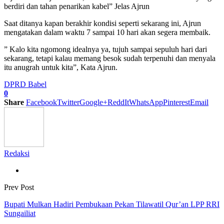
berdiri dan tahan penarikan kabel” Jelas Ajrun
Saat ditanya kapan berakhir kondisi seperti sekarang ini, Ajrun
mengatakan dalam waktu 7 sampai 10 hari akan segera membaik.
” Kalo kita ngomong idealnya ya, tujuh sampai sepuluh hari dari
sekarang, tetapi kalau memang besok sudah terpenuhi dan menyala
itu anugrah untuk kita”, Kata Ajrun.
DPRD Babel
0
Share
Facebook
Twitter
Google+
ReddIt
WhatsApp
Pinterest
Email
Redaksi
Prev Post
Bupati Mulkan Hadiri Pembukaan Pekan Tilawatil Qur’an LPP RRI
Sungailiat