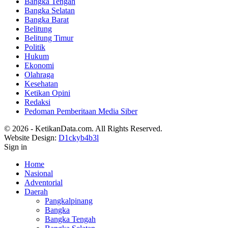
Bangka Tengah
Bangka Selatan
Bangka Barat
Belitung
Belitung Timur
Politik
Hukum
Ekonomi
Olahraga
Kesehatan
Ketikan Opini
Redaksi
Pedoman Pemberitaan Media Siber
© 2026 - KetikanData.com. All Rights Reserved.
Website Design:
D1ckyb4b3l
Sign in
Home
Nasional
Adventorial
Daerah
Pangkalpinang
Bangka
Bangka Tengah