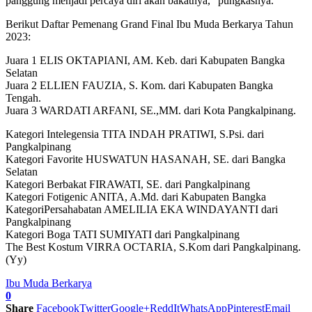
panggung menjadi percaya diri akan bakatnya,” pungkasnya.
Berikut Daftar Pemenang Grand Final Ibu Muda Berkarya Tahun
2023:
Juara 1 ELIS OKTAPIANI, AM. Keb. dari Kabupaten Bangka
Selatan
Juara 2 ELLIEN FAUZIA, S. Kom. dari Kabupaten Bangka
Tengah.
Juara 3 WARDATI ARFANI, SE.,MM. dari Kota Pangkalpinang.
Kategori Intelegensia TITA INDAH PRATIWI, S.Psi. dari
Pangkalpinang
Kategori Favorite HUSWATUN HASANAH, SE. dari Bangka
Selatan
Kategori Berbakat FIRAWATI, SE. dari Pangkalpinang
Kategori Fotigenic ANITA, A.Md. dari Kabupaten Bangka
KategoriPersahabatan AMELILIA EKA WINDAYANTI dari
Pangkalpinang
Kategori Boga TATI SUMIYATI dari Pangkalpinang
The Best Kostum VIRRA OCTARIA, S.Kom dari Pangkalpinang.
(Yy)
Ibu Muda Berkarya
0
Share
Facebook
Twitter
Google+
ReddIt
WhatsApp
Pinterest
Email