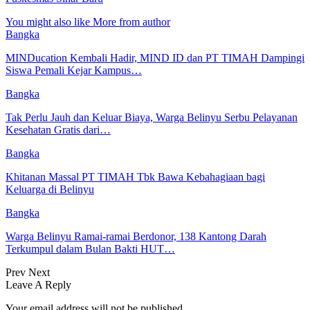
You might also like
More from author
Bangka
MINDucation Kembali Hadir, MIND ID dan PT TIMAH Dampingi
Siswa Pemali Kejar Kampus…
Bangka
Tak Perlu Jauh dan Keluar Biaya, Warga Belinyu Serbu Pelayanan
Kesehatan Gratis dari…
Bangka
Khitanan Massal PT TIMAH Tbk Bawa Kebahagiaan bagi
Keluarga di Belinyu
Bangka
Warga Belinyu Ramai-ramai Berdonor, 138 Kantong Darah
Terkumpul dalam Bulan Bakti HUT…
Prev
Next
Leave A Reply
Your email address will not be published.