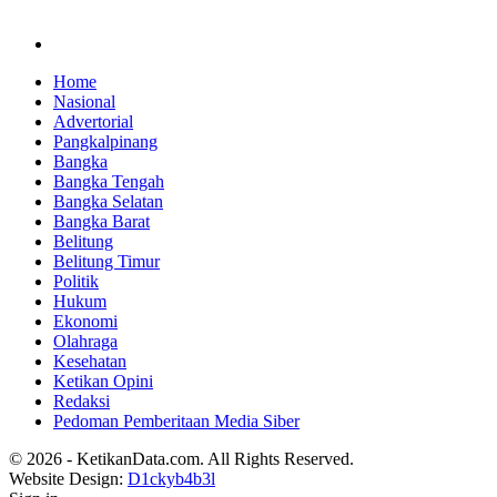
Home
Nasional
Advertorial
Pangkalpinang
Bangka
Bangka Tengah
Bangka Selatan
Bangka Barat
Belitung
Belitung Timur
Politik
Hukum
Ekonomi
Olahraga
Kesehatan
Ketikan Opini
Redaksi
Pedoman Pemberitaan Media Siber
© 2026 - KetikanData.com. All Rights Reserved.
Website Design:
D1ckyb4b3l