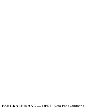
PANGKALPINANG
— DPRD Kota Pangkalpinang