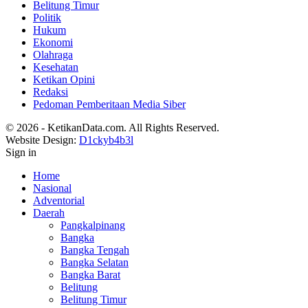
Belitung Timur
Politik
Hukum
Ekonomi
Olahraga
Kesehatan
Ketikan Opini
Redaksi
Pedoman Pemberitaan Media Siber
© 2026 - KetikanData.com. All Rights Reserved.
Website Design:
D1ckyb4b3l
Sign in
Home
Nasional
Adventorial
Daerah
Pangkalpinang
Bangka
Bangka Tengah
Bangka Selatan
Bangka Barat
Belitung
Belitung Timur