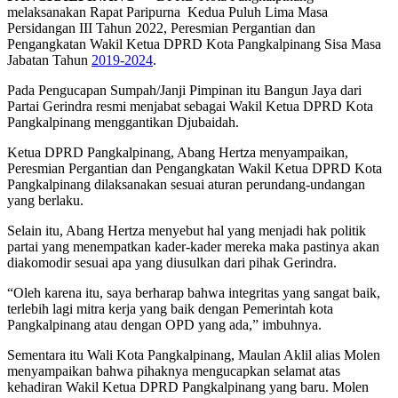
melaksanakan Rapat Paripurna Kedua Puluh Lima Masa
Persidangan III Tahun 2022, Peresmian Pergantian dan
Pengangkatan Wakil Ketua DPRD Kota Pangkalpinang Sisa Masa
Jabatan Tahun
2019-2024
.
Pada Pengucapan Sumpah/Janji Pimpinan itu Bangun Jaya dari
Partai Gerindra resmi menjabat sebagai Wakil Ketua DPRD Kota
Pangkalpinang menggantikan Djubaidah.
Ketua DPRD Pangkalpinang, Abang Hertza menyampaikan,
Peresmian Pergantian dan Pengangkatan Wakil Ketua DPRD Kota
Pangkalpinang dilaksanakan sesuai aturan perundang-undangan
yang berlaku.
Selain itu, Abang Hertza menyebut hal yang menjadi hak politik
partai yang menempatkan kader-kader mereka maka pastinya akan
diakomodir sesuai apa yang diusulkan dari pihak Gerindra.
“Oleh karena itu, saya berharap bahwa integritas yang sangat baik,
terlebih lagi mitra kerja yang baik dengan Pemerintah kota
Pangkalpinang atau dengan OPD yang ada,” imbuhnya.
Sementara itu Wali Kota Pangkalpinang, Maulan Aklil alias Molen
menyampaikan bahwa pihaknya mengucapkan selamat atas
kehadiran Wakil Ketua DPRD Pangkalpinang yang baru. Molen