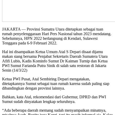
JAKARTA — Provinsi Sumatra Utara ditetapkan sebagai tuan
rumah penyelenggaraan Hari Pers Nasional tahun 2023 mendatang.
Sebelumnya, HPN 2022 berlangsung di Kendari, Sulawesi
Tenggara pada 6-9 Februari 2022.
Hal ini disampaikan Ketua Umum Atal S Depari disaat dijamu
makan siang bersama Penjabat Sekretaris Daerah Sumatera Utara
Afifi Lubis, Kadis Kominfo Sumut Dr Kaiman Turnip dan Ketua
PWI Sumut Farianda Putra Sinik di salah satu restoran di Jakarta
Senin (14/3/22)
Ketua PWI Pusat, Atal Sembiring Depari mengatakan,
ditetapkannya Sumut sebagai tuan rumah karena sudah paling siap
dibandingkan dengan provinsi lainnya.
Bahkan, kata Atal, rekomendasi dari Gubernur, DPRD dan PWI
Sumut sudah dinyatakan lengkap seluruhnya.
“Ada beberapa daerah memang sudah menyampaikan minatnya,
misalnya Aceh. Begitu juga Kepri, tapi itu masih informal aja. Kalau