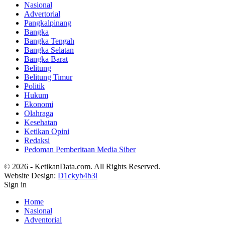
Nasional
Advertorial
Pangkalpinang
Bangka
Bangka Tengah
Bangka Selatan
Bangka Barat
Belitung
Belitung Timur
Politik
Hukum
Ekonomi
Olahraga
Kesehatan
Ketikan Opini
Redaksi
Pedoman Pemberitaan Media Siber
© 2026 - KetikanData.com. All Rights Reserved.
Website Design:
D1ckyb4b3l
Sign in
Home
Nasional
Adventorial