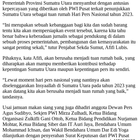
Pemerintah Provinsi Sumatra Utara menyambut dengan antusias
kepercayaan yang diberikan oleh PWI Pusat terkait penunjukkan
Sumatra Utara sebagai tuan rumah Hari Pers Nasional tahun 2023.
“Ini merupakan sebuah kebanggaan bagi kita dan sudah barang
tentu kita akan mempersiapkan event tersebut, karena kita tahu
benar bahwa keberadaan jurnalis sebagai pendukung di dalam
sebuah proses pemerintahan, pembangunan dan kemasyarakatan itu
sangat penting sekali,” tutur Penjabat Sekda Sumut, Afifi Lubis.
Pihaknya, kata Afifi, akan berusaha menjadi tuan rumah baik, yang
diharapkan akan mampu memberikan kontribusi terhadap
kepentingan Sumatra Utara maupun kepentingan pers itu sendiri.
“Lewat moment hari pers nasional yang nantinya akan
diselenggarakan Insyaallah di Sumatra Utara pada tahun 2023 yang
akan datang kita akan berusaha menjadi tuan rumah yang baik,”
tandasnya.
Usai jamuan makan siang yang juga dihadiri anggota Dewan Pers
Agus Sudibyo, Sekjen PWI Mirza Zulhadi, Ketua Bidang
Organisasi Zulkifli Gani Ottoh, Ketua Bidang Pendidikan Nurjaman
Mohtar, Ketua Bidang Siber dan IT Auri Jaya, Bendahara Umum
Mohammad Ichsan, dan Wakil Bendahara Umum Dar Edi Yoga
dilanjutkan dengan penyerahan Surat Keputusan dari PWI Pusat