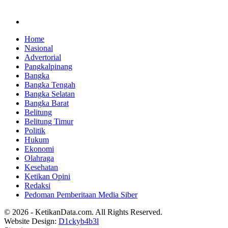
Home
Nasional
Advertorial
Pangkalpinang
Bangka
Bangka Tengah
Bangka Selatan
Bangka Barat
Belitung
Belitung Timur
Politik
Hukum
Ekonomi
Olahraga
Kesehatan
Ketikan Opini
Redaksi
Pedoman Pemberitaan Media Siber
© 2026 - KetikanData.com. All Rights Reserved.
Website Design:
D1ckyb4b3l