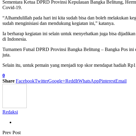
Sementara Ketua DPRD Provinsi Kepulauan Bangka Belitung, Herman S
Covid-19.
“Alhamdulillah pada hari ini kita sudah bisa dan boleh melakukan 
sudah menginisiasi dan mendukung kegiatan ini,” katanya.
Ia berharap kegiatan ini selain untuk menyehatkan juga bisa dijadikan
di Indonesia.
Turnamen Futsal DPRD Provinsi Bangka Belitung – Bangka Pos ini dii
juta.
Selain itu, untuk pemain yang menjadi top skor mendapat hadiah Rp1 j
0
Share
Facebook
Twitter
Google+
ReddIt
WhatsApp
Pinterest
Email
Redaksi
Prev Post