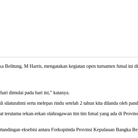
elitung, M Harris, mengatakan kegiatan open turnamen futsal ini di
ari dimulai pada hari ini,” katanya.
i silaturahmi serta melepas rindu setelah 2 tahun kita dilanda oleh pa
gat terutama rekan-rekan olahragawan tim tim futsal yang ada di Pro
ertandingan eksebisi antara Forkopimda Provinsi Kepulauan Bangka B