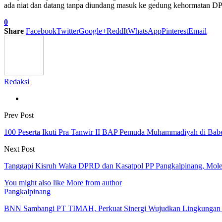
ada niat dan datang tanpa diundang masuk ke gedung kehormatan DPR
0
Share
Facebook
Twitter
Google+
ReddIt
WhatsApp
Pinterest
Email
Redaksi
Prev Post
100 Peserta Ikuti Pra Tanwir II BAP Pemuda Muhammadiyah di Bab
Next Post
Tanggapi Kisruh Waka DPRD dan Kasatpol PP Pangkalpinang, Mole
You might also like
More from author
Pangkalpinang
BNN Sambangi PT TIMAH, Perkuat Sinergi Wujudkan Lingkungan K