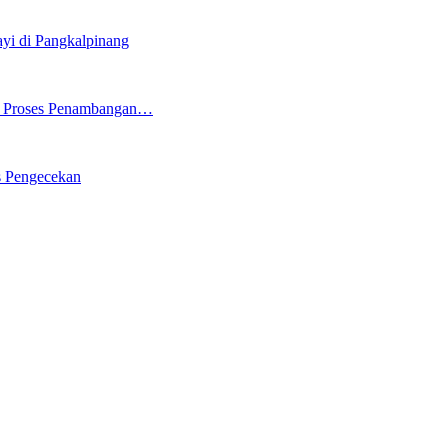
i di Pangkalpinang
ng Proses Penambangan…
s Pengecekan