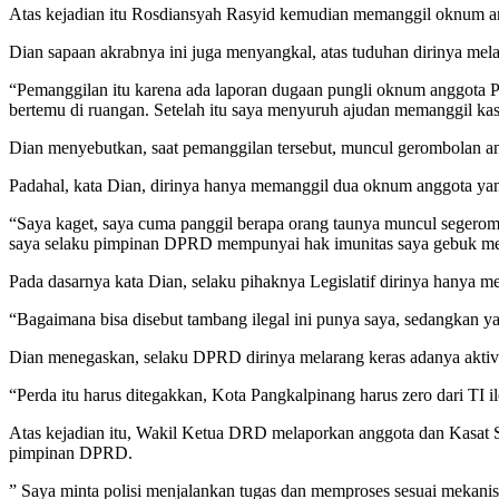
Atas kejadian itu Rosdiansyah Rasyid kemudian memanggil oknum an
Dian sapaan akrabnya ini juga menyangkal, atas tuduhan dirinya mel
“Pemanggilan itu karena ada laporan dugaan pungli oknum anggota P
bertemu di ruangan. Setelah itu saya menyuruh ajudan memanggil kas
Dian menyebutkan, saat pemanggilan tersebut, muncul gerombolan a
Padahal, kata Dian, dirinya hanya memanggil dua oknum anggota yang
“Saya kaget, saya cuma panggil berapa orang taunya muncul segeromb
saya selaku pimpinan DPRD mempunyai hak imunitas saya gebuk meja 
Pada dasarnya kata Dian, selaku pihaknya Legislatif dirinya hanya me
“Bagaimana bisa disebut tambang ilegal ini punya saya, sedangkan y
Dian menegaskan, selaku DPRD dirinya melarang keras adanya akti
“Perda itu harus ditegakkan, Kota Pangkalpinang harus zero dari TI il
Atas kejadian itu, Wakil Ketua DRD melaporkan anggota dan Kasat S
pimpinan DPRD.
” Saya minta polisi menjalankan tugas dan memproses sesuai mekanis