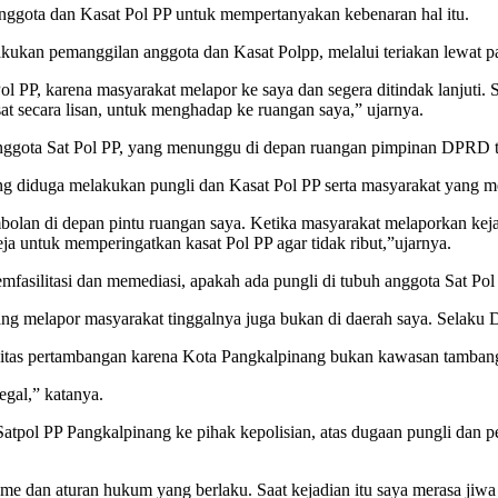
ggota dan Kasat Pol PP untuk mempertanyakan kebenaran hal itu.
akukan pemanggilan anggota dan Kasat Polpp, melalui teriakan lewat p
ol PP, karena masyarakat melapor ke saya dan segera ditindak lanjut
at secara lisan, untuk menghadap ke ruangan saya,” ujarnya.
nggota Sat Pol PP, yang menunggu di depan ruangan pimpinan DPRD t
 diduga melakukan pungli dan Kasat Pol PP serta masyarakat yang mel
olan di depan pintu ruangan saya. Ketika masyarakat melaporkan kejad
untuk memperingatkan kasat Pol PP agar tidak ribut,”ujarnya.
mfasilitasi dan memediasi, apakah ada pungli di tubuh anggota Sat Pol
ang melapor masyarakat tinggalnya juga bukan di daerah saya. Selaku
vitas pertambangan karena Kota Pangkalpinang bukan kawasan tamban
egal,” katanya.
atpol PP Pangkalpinang ke pihak kepolisian, atas dugaan pungli dan p
me dan aturan hukum yang berlaku. Saat kejadian itu saya merasa jiwa