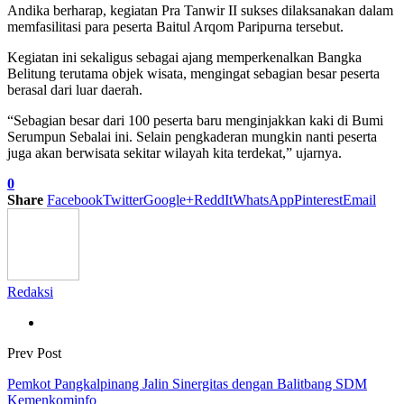
Andika berharap, kegiatan Pra Tanwir II sukses dilaksanakan dalam
memfasilitasi para peserta Baitul Arqom Paripurna tersebut.
Kegiatan ini sekaligus sebagai ajang memperkenalkan Bangka
Belitung terutama objek wisata, mengingat sebagian besar peserta
berasal dari luar daerah.
“Sebagian besar dari 100 peserta baru menginjakkan kaki di Bumi
Serumpun Sebalai ini. Selain pengkaderan mungkin nanti peserta
juga akan berwisata sekitar wilayah kita terdekat,” ujarnya.
0
Share
Facebook
Twitter
Google+
ReddIt
WhatsApp
Pinterest
Email
Redaksi
Prev Post
Pemkot Pangkalpinang Jalin Sinergitas dengan Balitbang SDM
Kemenkominfo