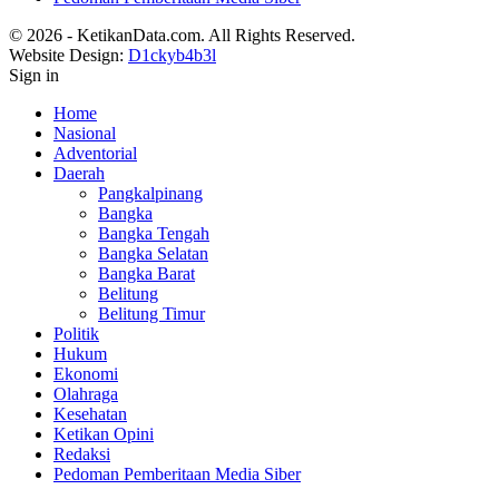
© 2026 - KetikanData.com. All Rights Reserved.
Website Design:
D1ckyb4b3l
Sign in
Home
Nasional
Adventorial
Daerah
Pangkalpinang
Bangka
Bangka Tengah
Bangka Selatan
Bangka Barat
Belitung
Belitung Timur
Politik
Hukum
Ekonomi
Olahraga
Kesehatan
Ketikan Opini
Redaksi
Pedoman Pemberitaan Media Siber