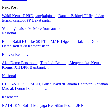
Next Post
Wakil Ketua DPRD pangkalpinang Bantah Bekingi TI Ilegal dan
teriaki kasatpol PP Dekat pagar
You might also like
More from author
Nasional
Bulan Bakti HUT ke-50 PT TIMAH Digelar di Jakarta, Donor
Darah Jadi Aksi Kemanusiaan…
Bangka Belitung
Aksi Demo Penambang Timah di Belitung Mengemuka, Ketua
Komisi XII DPR Bambang…
Nasional
HUT ke-50 PT TIMAH, Bulan Bakti di Jakarta Hadirkan Khitanan
Massal, Donor Darah, dan…
Kesehatan
NADI JKN, Solusi Menjaga Keaktifan Peserta JKN