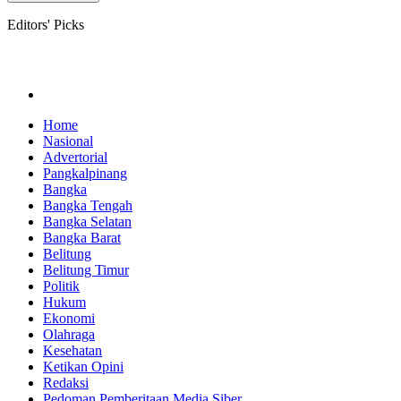
Editors' Picks
Home
Nasional
Advertorial
Pangkalpinang
Bangka
Bangka Tengah
Bangka Selatan
Bangka Barat
Belitung
Belitung Timur
Politik
Hukum
Ekonomi
Olahraga
Kesehatan
Ketikan Opini
Redaksi
Pedoman Pemberitaan Media Siber