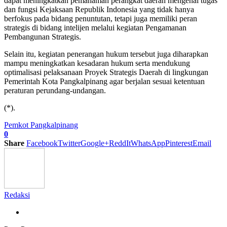
dapat meningkatkan pemahaman perangkat daerah mengenai tugas
dan fungsi Kejaksaan Republik Indonesia yang tidak hanya
berfokus pada bidang penuntutan, tetapi juga memiliki peran
strategis di bidang intelijen melalui kegiatan Pengamanan
Pembangunan Strategis.
Selain itu, kegiatan penerangan hukum tersebut juga diharapkan
mampu meningkatkan kesadaran hukum serta mendukung
optimalisasi pelaksanaan Proyek Strategis Daerah di lingkungan
Pemerintah Kota Pangkalpinang agar berjalan sesuai ketentuan
peraturan perundang-undangan.
(*).
Pemkot Pangkalpinang
0
Share
Facebook
Twitter
Google+
ReddIt
WhatsApp
Pinterest
Email
Redaksi