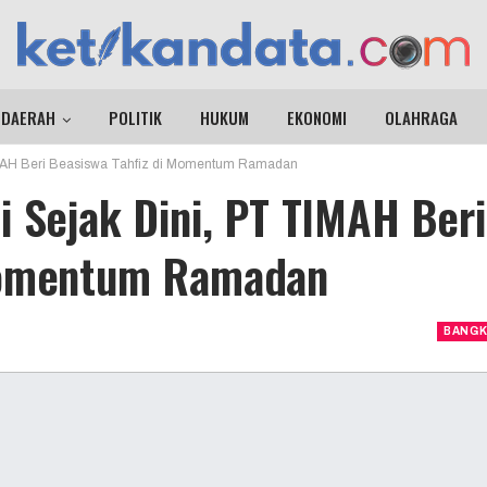
DAERAH
POLITIK
HUKUM
EKONOMI
OLAHRAGA
IMAH Beri Beasiswa Tahfiz di Momentum Ramadan
i Sejak Dini, PT TIMAH Beri
 Momentum Ramadan
BANGK