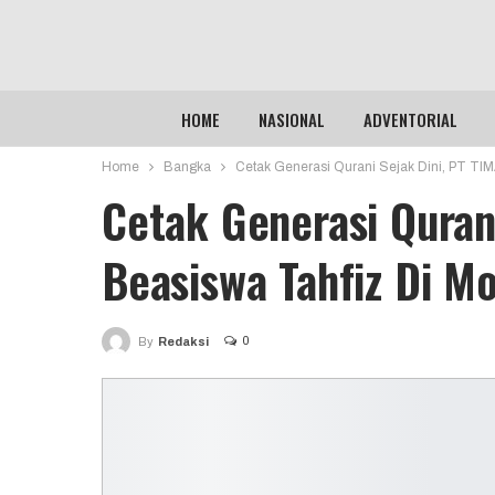
HOME
NASIONAL
ADVENTORIAL
Home
Bangka
Cetak Generasi Qurani Sejak Dini, PT T
Cetak Generasi Quran
Beasiswa Tahfiz Di
0
By
Redaksi