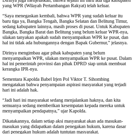
Dirinya juga menjelaskan, bahwa sejauh ini baru ada tiga kabupaten
yang WPR (Wilayah Pertambangan Rakyat) telah keluar.
“Saya menegaskan kembali, bahwa WPR yang sudah keluar itu
baru tiga ya, Bangka Tengah, Bangka Selatan dan Belitung Timur,
sedang kabupaten lainnya, masih proses di pusat. Untuk Kabupaten
Bangka, Bangka Barat dan Belitung yang belum keluar WPR-nya,
silakan tanyakan apakah sudah menyampaikan WPR ke pusat, dan
hal ini tidak ada hubungannya dengan Bapak Gubernur,” jelasnya.
Dirinya mengimbau agar pihak kabupaten yang belum
menyampaikan WPR, silakan menyampaikan WPR ke pusat. Dalam
hal ini pemerintah provinsi dan pihak DPRD siap untuk membuat
kerangka IPR-nya.
Sementara Kapolda Babel Irjen Pol Viktor T. Sihombing
mengatakan bahwa penyampaian aspirasi masyarakat yang terjadi
hari ini adalah hak.
“Jadi hari ini masyarakat sedang menjalankan haknya, dan kita
semuanya sedang memberikan kesempatan kepada mereka untuk
menyampaikan pendapatnya,” ujar Kapolda.
Dikatakannya, dalam setiap aksi masyarakat akan ada masukan-
masukan yang didapatkan dalam penegakan hukum, karena dasar
dari penegakan hukum adalah tuntutan masyarakat.