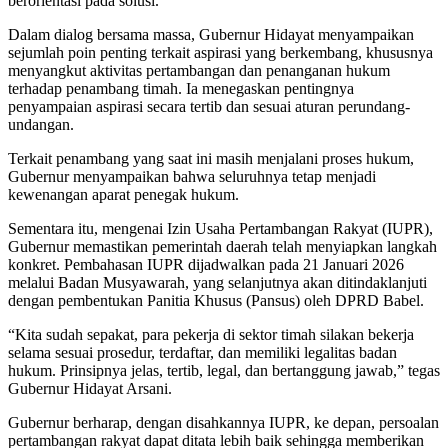
berorientasi pada solusi.
Dalam dialog bersama massa, Gubernur Hidayat menyampaikan
sejumlah poin penting terkait aspirasi yang berkembang, khususnya
menyangkut aktivitas pertambangan dan penanganan hukum
terhadap penambang timah. Ia menegaskan pentingnya
penyampaian aspirasi secara tertib dan sesuai aturan perundang-
undangan.
Terkait penambang yang saat ini masih menjalani proses hukum,
Gubernur menyampaikan bahwa seluruhnya tetap menjadi
kewenangan aparat penegak hukum.
Sementara itu, mengenai Izin Usaha Pertambangan Rakyat (IUPR),
Gubernur memastikan pemerintah daerah telah menyiapkan langkah
konkret. Pembahasan IUPR dijadwalkan pada 21 Januari 2026
melalui Badan Musyawarah, yang selanjutnya akan ditindaklanjuti
dengan pembentukan Panitia Khusus (Pansus) oleh DPRD Babel.
“Kita sudah sepakat, para pekerja di sektor timah silakan bekerja
selama sesuai prosedur, terdaftar, dan memiliki legalitas badan
hukum. Prinsipnya jelas, tertib, legal, dan bertanggung jawab,” tegas
Gubernur Hidayat Arsani.
Gubernur berharap, dengan disahkannya IUPR, ke depan, persoalan
pertambangan rakyat dapat ditata lebih baik sehingga memberikan