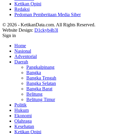
Ketikan Opini
Redaksi
Pedoman Pemberitaan Media Siber
© 2026 - KetikanData.com. All Rights Reserved.
Website Design:
D1ckyb4b3l
Sign in
Home
Nasional
Adventorial
Daerah
Pangkalpinang
Bangka
Bangka Tengah
Bangka Selatan
Bangka Barat
Belitung
Belitung Timur
Politik
Hukum
Ekonomi
Olahraga
Kesehatan
Ketikan Opini