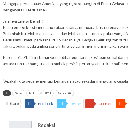
Mengapa perusahaan Amerika –yang ngotot bangun di Pulau Gelasa– tid
pengawal PLTN di Babel?
Janjinya Energi Bersih?
Kalau energi bersih memang tujuan utama, mengapa bukan tenaga surya
Bukankah itu lebih masuk akal — dan lebih aman — untuk pulau yang dikel
Perlu kamu-kamu para fans PLTN ketahui ya, Bangka Belitung tak butu
rakyat, bukan pada ambisi segelintir elite yang ingin meninggalkan w
Karena bila PLTN ini benar-benar dibangun tanpa kesiapan sosial dan 
antara riuh tambang tua dan ombak pesisir, pertanyaan itu kembali m
“Apakah kita sedang menuju kemajuan, atau sekadar mengulang kesala
Babel
Nuklir
PLTN
Radioaktif
Share
Facebook
Twitter
Google+
Redaksi