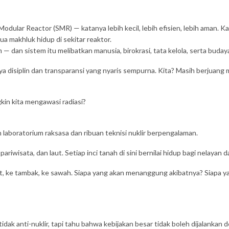
dular Reactor (SMR) — katanya lebih kecil, lebih efisien, lebih aman. Kat
ua makhluk hidup di sekitar reaktor.
m — dan sistem itu melibatkan manusia, birokrasi, tata kelola, serta buda
siplin dan transparansi yang nyaris sempurna. Kita? Masih berjuang m
kin kita mengawasi radiasi?
 laboratorium raksasa dan ribuan teknisi nuklir berpengalaman.
wisata, dan laut. Setiap inci tanah di sini bernilai hidup bagi nelayan da
laut, ke tambak, ke sawah. Siapa yang akan menanggung akibatnya? Siapa
k anti-nuklir, tapi tahu bahwa kebijakan besar tidak boleh dijalankan de