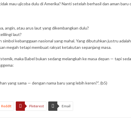
ak mau ujicoba dulu di Amerika? Nanti setelah berhasil dan aman baru d
, angin, atau arus laut yang dikembangkan dulu?
ilingi laut?
h simbol kebanggaan nasional yang mahal. Yang dibutuhkan justru adala
arisan megah tetapi membuat rakyat ketakutan sepanjang masa.
sistemik, maka Babel bukan sedang melangkah ke masa depan — tapi sedan
enggema:
han yang sama — dengan nama baru yang lebih keren?”. (b5)
ReddIt
Pinterest
Email