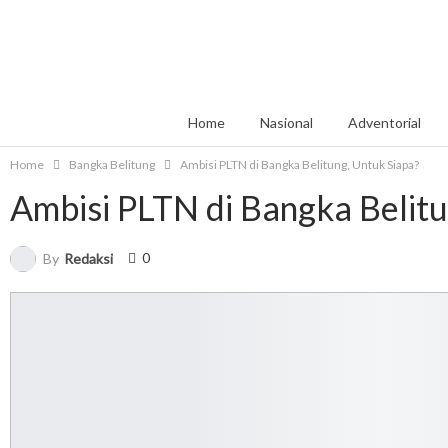
Home
Nasional
Adventorial
Home
Bangka Belitung
Ambisi PLTN di Bangka Belitung, Untuk Siapa?
Ambisi PLTN di Bangka Belitu
0
By
Redaksi