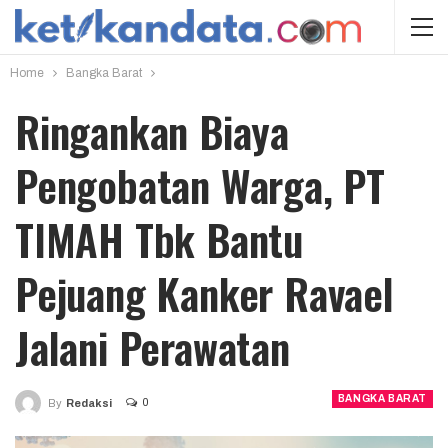
Home
Bangka Barat
Ringankan Biaya
Pengobatan Warga, PT
TIMAH Tbk Bantu
Pejuang Kanker Ravael
Jalani Perawatan
BANGKA BARAT
0
By
Redaksi