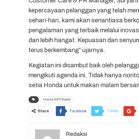
Customer Care & PR Manager, Suryant
kepercayaan pelanggan yang telah mem
sehari-hari, kami akan senantiasa ber
pengalaman yang terbaik melalui inovasi
dan lebih hangat. Kepuasan dan senyu
terus berkembang” ujarnya.
Kegiatan ini disambut baik oleh pelang
mengikuti agenda ini. Tidak hanya non
setia Honda untuk makan malam bersama 
Honda ASP Babel
Share
Facebook
Twitter
Redaksi