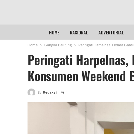
HOME
NASIONAL
ADVENTORIAL
Home
Bangka Belitung
Peringati Harpelnas, Honda Ba
Peringati Harpelnas,
Konsumen Weekend 
0
By
Redaksi