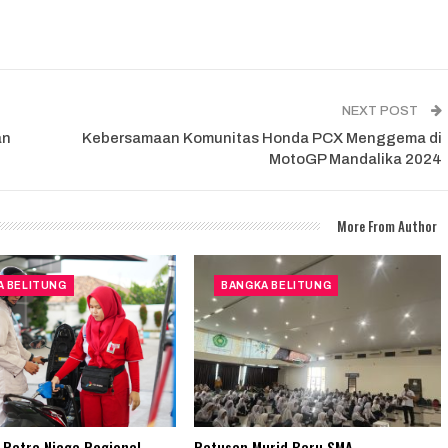
NEXT POST
an
Kebersamaan Komunitas Honda PCX Menggema di
MotoGP Mandalika 2024
More From Author
A BELITUNG
BANGKA BELITUNG
Patra Niaga Regional
Ratusan Murid Baru SMA