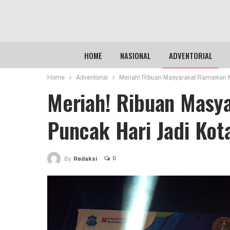
HOME
NASIONAL
ADVENTORIAL
Home
Adventorial
Meriah! Ribuan Masyarakat Ramaikan 
Meriah! Ribuan Masy
Puncak Hari Jadi Kot
0
By
Redaksi