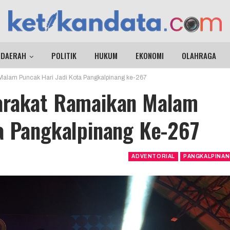
DAERAH
POLITIK
HUKUM
EKONOMI
OLAHRAGA
Malam Puncak Hari Jadi Kota Pangkalpinang ke-267
arakat Ramaikan Malam
a Pangkalpinang Ke-267
ADVENTORIAL
PANGKALPINA