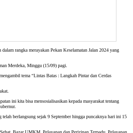
dalam rangka merayakan Pekan Keselamatan Jalan 2024 yang
 Taman Merdeka, Minggu (15/09) pagi.
mengambil tema “Lintas Batas : Langkah Pintar dan Cerdas
akat.
patan ini kita bisa mensosialisasikan kepada masyarakat tentang
Gubernur.
g telah berlangsung sejak 9 September hingga puncaknya hari ini 15
m Sehat, Bazar UMKM, Pelayanan dan Perizinan Terpadu, Pelayanan