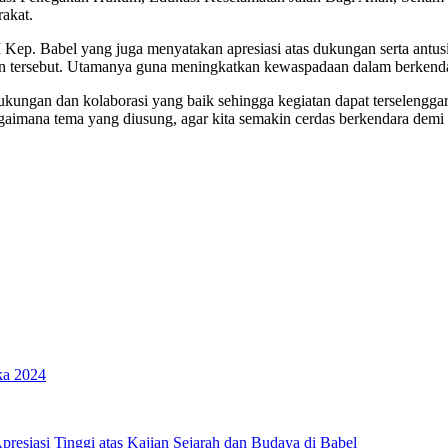
rakat.
I Kep. Babel yang juga menyatakan apresiasi atas dukungan serta ant
an tersebut. Utamanya guna meningkatkan kewaspadaan dalam berkenda
ungan dan kolaborasi yang baik sehingga kegiatan dapat terselenggara
aimana tema yang diusung, agar kita semakin cerdas berkendara demi k
ka 2024
esiasi Tinggi atas Kajian Sejarah dan Budaya di Babel