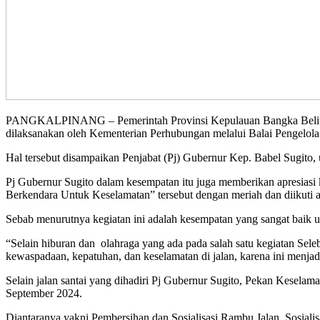
PANGKALPINANG – Pemerintah Provinsi Kepulauan Bangka Belitung
dilaksanakan oleh Kementerian Perhubungan melalui Balai Pengelola
Hal tersebut disampaikan Penjabat (Pj) Gubernur Kep. Babel Sugito, u
Pj Gubernur Sugito dalam kesempatan itu juga memberikan apresiasi
Berkendara Untuk Keselamatan” tersebut dengan meriah dan diikuti an
Sebab menurutnya kegiatan ini adalah kesempatan yang sangat baik un
“Selain hiburan dan olahraga yang ada pada salah satu kegiatan Seleb
kewaspadaan, kepatuhan, dan keselamatan di jalan, karena ini menjadi
Selain jalan santai yang dihadiri Pj Gubernur Sugito, Pekan Keselam
September 2024.
Diantaranya yakni Pembersihan dan Sosialisasi Rambu Jalan, Sosia