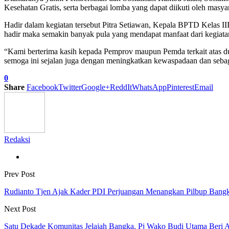
Kesehatan Gratis, serta berbagai lomba yang dapat diikuti oleh masya
Hadir dalam kegiatan tersebut Pitra Setiawan, Kepala BPTD Kelas II
hadir maka semakin banyak pula yang mendapat manfaat dari kegiat
“Kami berterima kasih kepada Pemprov maupun Pemda terkait atas duk
semoga ini sejalan juga dengan meningkatkan kewaspadaan dan sebag
0
Share
Facebook
Twitter
Google+
ReddIt
WhatsApp
Pinterest
Email
Redaksi
Prev Post
Rudianto Tjen Ajak Kader PDI Perjuangan Menangkan Pilbup Bang
Next Post
Satu Dekade Komunitas Jelajah Bangka, Pj Wako Budi Utama Beri Apr