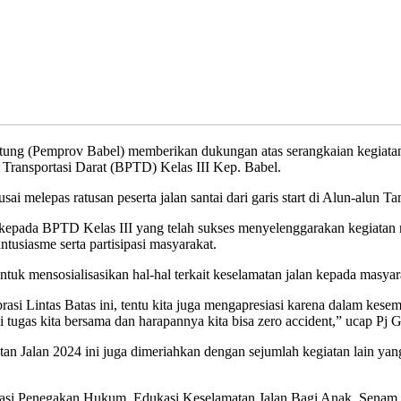
 (Pemprov Babel) memberikan dukungan atas serangkaian kegiatan 
 Transportasi Darat (BPTD) Kelas III Kep. Babel.
sai melepas ratusan peserta jalan santai dari garis start di Alun-alun
 kepada BPTD Kelas III yang telah sukses menyelenggarakan kegiatan 
tusiasme serta partisipasi masyarakat.
tuk mensosialisasikan hal-hal terkait keselamatan jalan kepada masyar
rasi Lintas Batas ini, tentu kita juga mengapresiasi karena dalam kesem
 tugas kita bersama dan harapannya kita bisa zero accident,” ucap Pj 
atan Jalan 2024 ini juga dimeriahkan dengan sejumlah kegiatan lain yan
lisasi Penegakan Hukum, Edukasi Keselamatan Jalan Bagi Anak, Sena