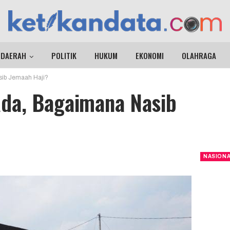
DAERAH
POLITIK
HUKUM
EKONOMI
OLAHRAGA
ib Jemaah Haji?
da, Bagaimana Nasib
NASION