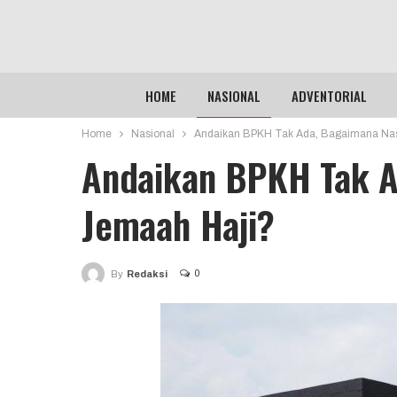
HOME
NASIONAL
ADVENTORIAL
Home
Nasional
Andaikan BPKH Tak Ada, Bagaimana Nas
Andaikan BPKH Tak A
Jemaah Haji?
0
By
Redaksi