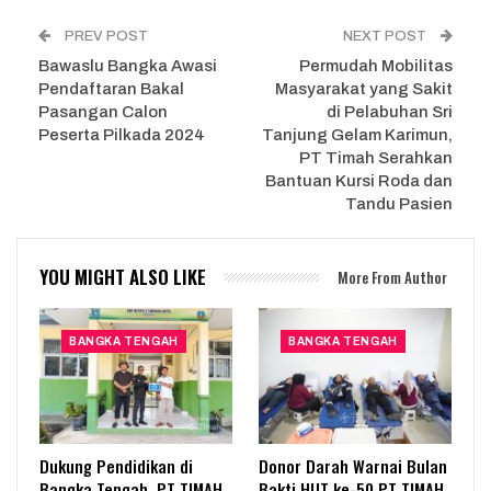
PREV POST
NEXT POST
Bawaslu Bangka Awasi
Permudah Mobilitas
Pendaftaran Bakal
Masyarakat yang Sakit
Pasangan Calon
di Pelabuhan Sri
Peserta Pilkada 2024
Tanjung Gelam Karimun,
PT Timah Serahkan
Bantuan Kursi Roda dan
Tandu Pasien
YOU MIGHT ALSO LIKE
More From Author
BANGKA TENGAH
BANGKA TENGAH
Dukung Pendidikan di
Donor Darah Warnai Bulan
Bangka Tengah, PT TIMAH
Bakti HUT ke-50 PT TIMAH