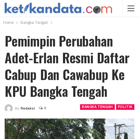
Home
Bangka Tengah
Pemimpin Perubahan
Adet-Erlan Resmi Daftar
Cabup Dan Cawabup Ke
KPU Bangka Tengah
BANGKA TENGAH
POLITIK
0
By
Redaksi