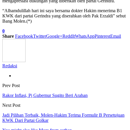
mengapresiasi dukungan yang diberikan oleh partai Gerindra.
“Alhamdulillah hari ini saya bersama dokter Hakim menerima B1
KWK dari partai Gerindra yang diserahkan oleh Pak Erzaldi” sebut
Bang Molen.(*)
0
Share
Facebook
Twitter
Google+
ReddIt
WhatsApp
Pinterest
Email
Redaksi
Prev Post
Rakor Inflasi, Pj Gubernur Sugito Beri Arahan
Next Post
Jadi Pilihan Terbaik, Molen-Hakim Terima Formulir B Persetujuan
KWK Dari Partai Golkar