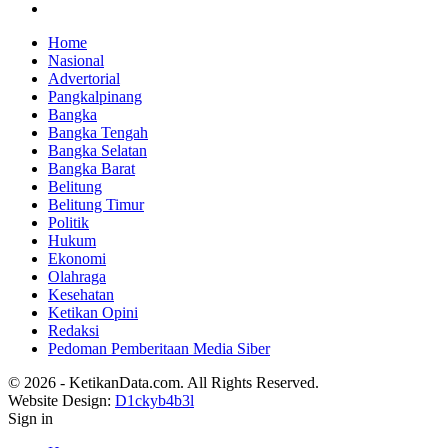
Home
Nasional
Advertorial
Pangkalpinang
Bangka
Bangka Tengah
Bangka Selatan
Bangka Barat
Belitung
Belitung Timur
Politik
Hukum
Ekonomi
Olahraga
Kesehatan
Ketikan Opini
Redaksi
Pedoman Pemberitaan Media Siber
© 2026 - KetikanData.com. All Rights Reserved.
Website Design:
D1ckyb4b3l
Sign in