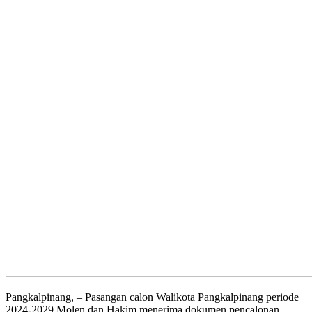
Pangkalpinang, – Pasangan calon Walikota Pangkalpinang periode
2024-2029 Molen dan Hakim menerima dokumen pencalonan