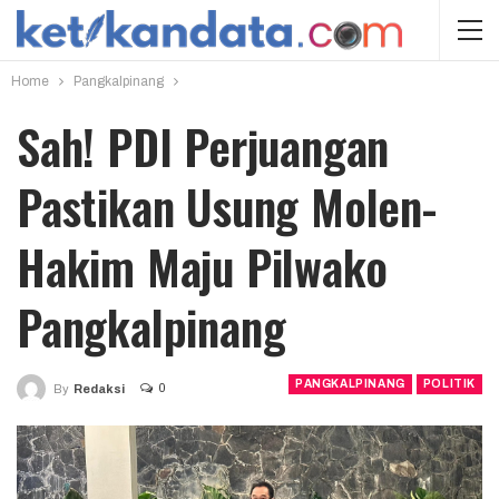
Home
Pangkalpinang
Sah! PDI Perjuangan
Pastikan Usung Molen-
Hakim Maju Pilwako
Pangkalpinang
PANGKALPINANG
POLITIK
0
By
Redaksi