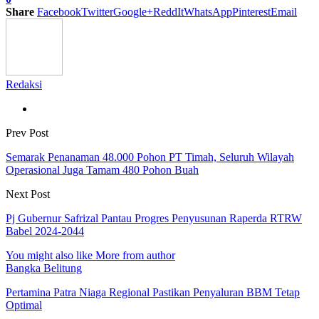
Share
Facebook
Twitter
Google+
ReddIt
WhatsApp
Pinterest
Email
Redaksi
Prev Post
Semarak Penanaman 48.000 Pohon PT Timah, Seluruh Wilayah
Operasional Juga Tamam 480 Pohon Buah
Next Post
Pj Gubernur Safrizal Pantau Progres Penyusunan Raperda RTRW
Babel 2024-2044
You might also like
More from author
Bangka Belitung
Pertamina Patra Niaga Regional Pastikan Penyaluran BBM Tetap
Optimal