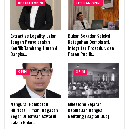
KETIKAN OPINI
KETIKAN OPINI
Extractive Legality, Jalan
Bukan Sekadar Seleksi:
Tengah Penyelesaian
Keteguhan Demokrasi,
Konflik Tambang Timah di
Integritas Prosedur, dan
Bangka…
Peran Publik…
OPINI
OPINI
Mengurai Hambatan
Milestone Sejarah
Hilirisasi Timah: Gagasan
Kepulauan Bangka
Segar Dr Ichwan Azwardi
Belitung (Bagian Dua)
dalam Buku…