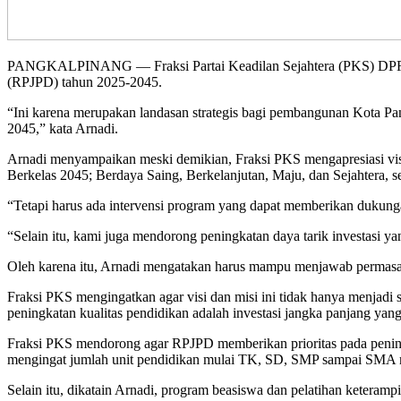
PANGKALPINANG — Fraksi Partai Keadilan Sejahtera (PKS) DPRD K
(RPJPD) tahun 2025-2045.
“Ini karena merupakan landasan strategis bagi pembangunan Kota P
2045,” kata Arnadi.
Arnadi menyampaikan meski demikian, Fraksi PKS mengapresiasi visi
Berkelas 2045; Berdaya Saing, Berkelanjutan, Maju, dan Sejahtera
“Tetapi harus ada intervensi program yang dapat memberikan dukung
“Selain itu, kami juga mendorong peningkatan daya tarik investasi y
Oleh karena itu, Arnadi mengatakan harus mampu menjawab permasala
Fraksi PKS mengingatkan agar visi dan misi ini tidak hanya menjad
peningkatan kualitas pendidikan adalah investasi jangka panjang yang
Fraksi PKS mendorong agar RPJPD memberikan prioritas pada peningkat
mengingat jumlah unit pendidikan mulai TK, SD, SMP sampai SMA 
Selain itu, dikatain Arnadi, program beasiswa dan pelatihan keteramp