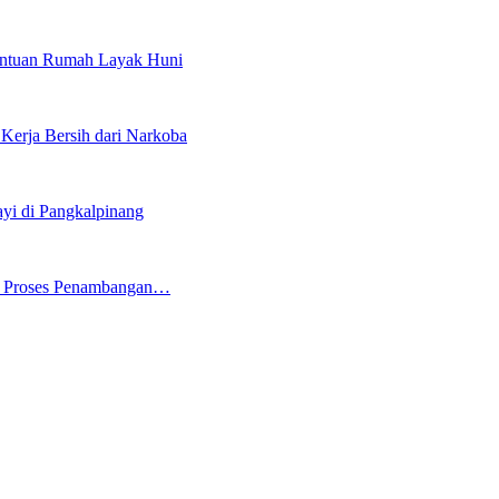
tuan Rumah Layak Huni
erja Bersih dari Narkoba
i di Pangkalpinang
ng Proses Penambangan…