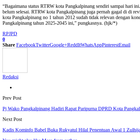
“Bagaimana status RTRW kota Pangkalpinang sendiri sampai hari i
belum selesai. RTRW kota Pangkalpinang juga pernah gagal di di re
kota Pangkalpinang no 1 tahun 2012 sudah tidak relevan dengan ko
Pangkalpinang tahun 2025-2045 ini,” pungkasnya. (hjk/*)
RPJPD
0
Share
Facebook
Twitter
Google+
ReddIt
WhatsApp
Pinterest
Email
Redaksi
Prev Post
Pj Wako Pangkalpinang Hadiri Rapat Paripurna DPRD Kota Pangka
Next Post
Kadis Kominfo Babel Buka Rukyatul Hilal Penentuan Awal 1 Zulhij