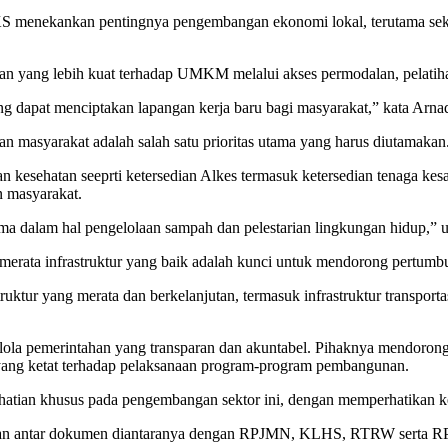
menekankan pentingnya pengembangan ekonomi lokal, terutama sekt
an yang lebih kuat terhadap UMKM melalui akses permodalan, pelatih
ang dapat menciptakan lapangan kerja baru bagi masyarakat,” kata Arnad
 masyarakat adalah salah satu prioritas utama yang harus diutamakan. 
 kesehatan seeprti ketersedian Alkes termasuk ketersedian tenaga kesah
n masyarakat.
tama dalam hal pengelolaan sampah dan pelestarian lingkungan hidup,” u
 merata infrastruktur yang baik adalah kunci untuk mendorong pertum
ur yang merata dan berkelanjutan, termasuk infrastruktur transportasi
lola pemerintahan yang transparan dan akuntabel. Pihaknya mendorong
yang ketat terhadap pelaksanaan program-program pembangunan.
atian khusus pada pengembangan sektor ini, dengan memperhatikan ke
gan antar dokumen diantaranya dengan RPJMN, KLHS, RTRW serta RP