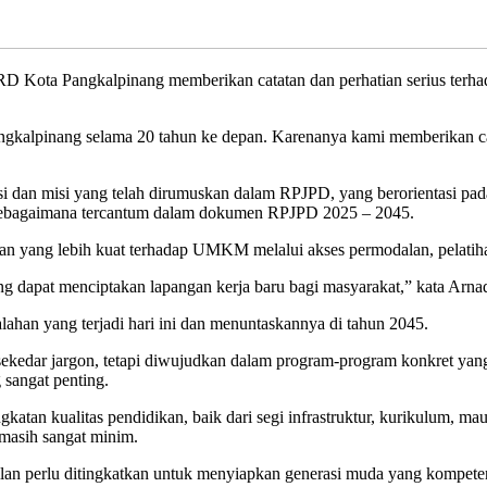
ota Pangkalpinang memberikan catatan dan perhatian serius terh
angkalpinang selama 20 tahun ke depan. Karenanya kami memberikan 
 dan misi yang telah dirumuskan dalam RPJPD, yang berorientasi pad
, sebagaimana tercantum dalam dokumen RPJPD 2025 – 2045.
an yang lebih kuat terhadap UMKM melalui akses permodalan, pelatih
ang dapat menciptakan lapangan kerja baru bagi masyarakat,” kata Arnad
han yang terjadi hari ini dan menuntaskannya di tahun 2045.
i sekedar jargon, tetapi diwujudkan dalam program-program konkret y
 sangat penting.
an kualitas pendidikan, baik dari segi infrastruktur, kurikulum, mau
masih sangat minim.
ilan perlu ditingkatkan untuk menyiapkan generasi muda yang kompeten 