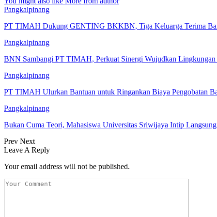
You might also like
More from author
Pangkalpinang
PT TIMAH Dukung GENTING BKKBN, Tiga Keluarga Terima Ban
Pangkalpinang
BNN Sambangi PT TIMAH, Perkuat Sinergi Wujudkan Lingkungan K
Pangkalpinang
PT TIMAH Ulurkan Bantuan untuk Ringankan Biaya Pengobatan Bay
Pangkalpinang
Bukan Cuma Teori, Mahasiswa Universitas Sriwijaya Intip Langsu
Prev
Next
Leave A Reply
Your email address will not be published.