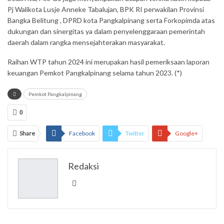
Pj Walikota Lusje Anneke Tabalujan, BPK RI perwakilan Provinsi
Bangka Belitung , DPRD kota Pangkalpinang serta Forkopimda atas
dukungan dan sinergitas ya dalam penyelenggaraan pemerintah
daerah dalam rangka mensejahterakan masyarakat.
Raihan WTP tahun 2024 ini merupakan hasil pemeriksaan laporan
keuangan Pemkot Pangkalpinang selama tahun 2023. (*)
Pemkot Pangkalpinang
0
Share
Facebook
Twitter
Google+
ReddIt
WhatsApp
Pinterest
Redaksi
Email