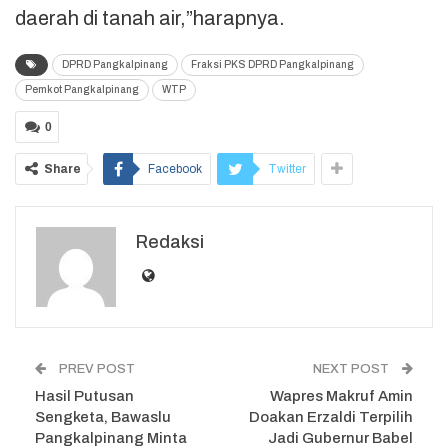
daerah di tanah air,”harapnya.
DPRD Pangkalpinang
Fraksi PKS DPRD Pangkalpinang
Pemkot Pangkalpinang
WTP
0
Share
Facebook
Twitter
Redaksi
PREV POST
NEXT POST
Hasil Putusan
Wapres Makruf Amin
Sengketa, Bawaslu
Doakan Erzaldi Terpilih
Pangkalpinang Minta
Jadi Gubernur Babel