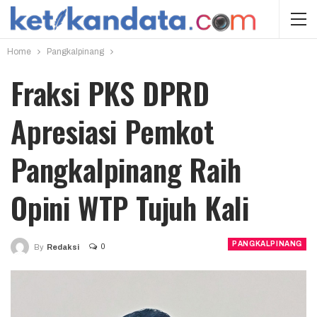
Home
Pangkalpinang
Fraksi PKS DPRD
Apresiasi Pemkot
Pangkalpinang Raih
Opini WTP Tujuh Kali
PANGKALPINANG
0
By
Redaksi