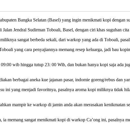
bupaten Bangka Selatan (Basel) yang ingin menikmati kopi dengan sua
Jalan Jendral Sudirman Toboali, Basel, dengan ciri khas suguhan cita
knya sangat berbeda sekali, dari warkop yang ada di Toboali, pasalnya
Toboali yang cara penyajiannya memang resep keluarga, jadi bau kopin
m 09:00 wib hingga tutup 23: 00 Wib, dan bukan hanya kopi saja ada ju
iakan berbagai aneka kue jajanan pasar, indomie goreng/rebus dan yan
 ini yang menjadi favoritnya, pasalnya aroma kopi miliknya tidak hil
silahkan mampir ke warkop di jamin anda akan merasakan kenikmatan seti
n, ia memang sangat menikmati kopi di warkop Ca’ong ini, pasalnya me