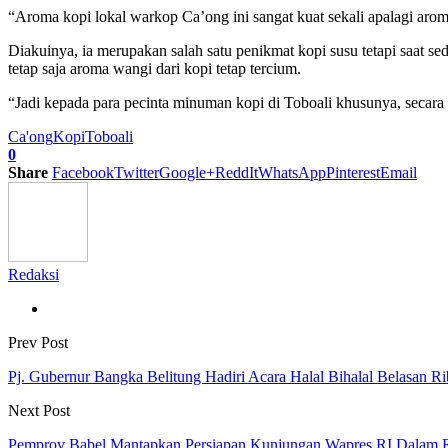
“Aroma kopi lokal warkop Ca’ong ini sangat kuat sekali apalagi arom
Diakuinya, ia merupakan salah satu penikmat kopi susu tetapi saat 
tetap saja aroma wangi dari kopi tetap tercium.
“Jadi kepada para pecinta minuman kopi di Toboali khusunya, secara 
Ca'ong
Kopi
Toboali
0
Share
Facebook
Twitter
Google+
ReddIt
WhatsApp
Pinterest
Email
Redaksi
Prev Post
Pj. Gubernur Bangka Belitung Hadiri Acara Halal Bihalal Belasan 
Next Post
Pemprov Babel Mantapkan Persiapan Kunjungan Wapres RI Dalam R