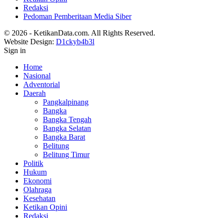
Redaksi
Pedoman Pemberitaan Media Siber
© 2026 - KetikanData.com. All Rights Reserved.
Website Design:
D1ckyb4b3l
Sign in
Home
Nasional
Adventorial
Daerah
Pangkalpinang
Bangka
Bangka Tengah
Bangka Selatan
Bangka Barat
Belitung
Belitung Timur
Politik
Hukum
Ekonomi
Olahraga
Kesehatan
Ketikan Opini
Redaksi