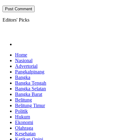
Editors' Picks
Home
Nasional
Advertorial
Pangkalpinang
Bangka
Bangka Tengah
Bangka Selatan
Bangka Barat
Belitung
Belitung Timur
Politik
Hukum
Ekonomi
Olahraga
Kesehatan
Ketikan Opini