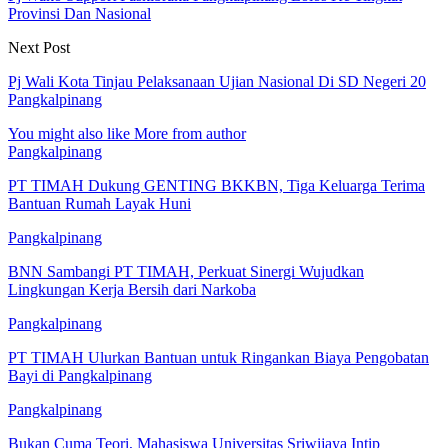
Provinsi Dan Nasional
Next Post
Pj Wali Kota Tinjau Pelaksanaan Ujian Nasional Di SD Negeri 20
Pangkalpinang
You might also like
More from author
Pangkalpinang
PT TIMAH Dukung GENTING BKKBN, Tiga Keluarga Terima
Bantuan Rumah Layak Huni
Pangkalpinang
BNN Sambangi PT TIMAH, Perkuat Sinergi Wujudkan
Lingkungan Kerja Bersih dari Narkoba
Pangkalpinang
PT TIMAH Ulurkan Bantuan untuk Ringankan Biaya Pengobatan
Bayi di Pangkalpinang
Pangkalpinang
Bukan Cuma Teori, Mahasiswa Universitas Sriwijaya Intip