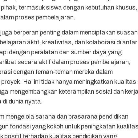
 pihak, termasuk siswa dengan kebutuhan khusus,
 dalam proses pembelajaran.
aik juga berperan penting dalam menciptakan suasa
lajaran aktif, kreativitas, dan kolaborasi di anta
gkapi dengan peralatan dan sumber daya yang
erlibat secara aktif dalam proses pembelajaran,
aborasi dengan teman-teman mereka dalam
royek. Hal ini tidak hanya meningkatkan kualitas
 juga mengembangkan keterampilan sosial dan kerj
di dunia nyata.
lam mengelola sarana dan prasarana pendidikan
n fondasi yang kokoh untuk peningkatan kualita
positif terhadap kualitas pendidikan yang