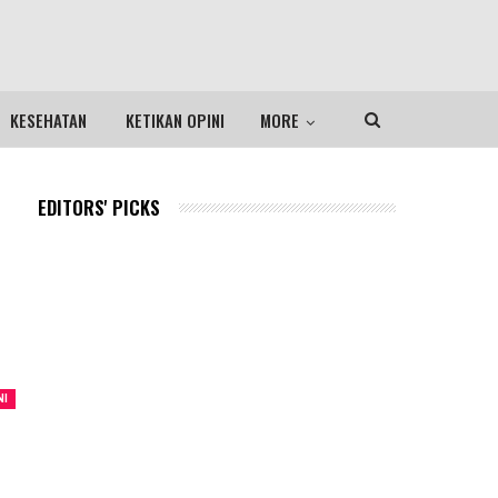
KESEHATAN
KETIKAN OPINI
MORE
EDITORS' PICKS
NI