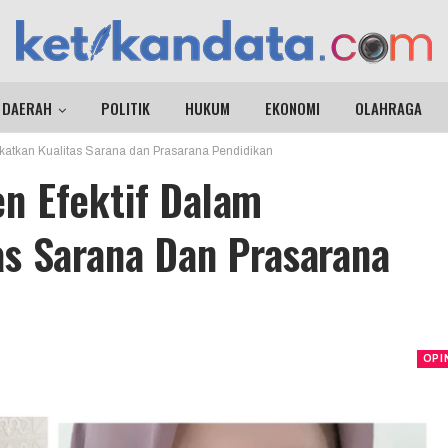
DAERAH
POLITIK
HUKUM
EKONOMI
OLAHRAGA
katkan Kualitas Sarana dan Prasarana Pendidikan
n Efektif Dalam
s Sarana Dan Prasarana
OPI