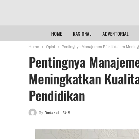
HOME
NASIONAL
ADVENTORIAL
Home
Opini
Pentingnya Manajemen Efektif dalam Mening
Pentingnya Manajeme
Meningkatkan Kualita
Pendidikan
0
By
Redaksi