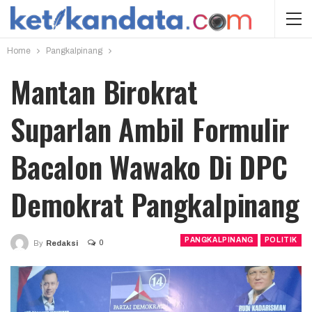
Home
Pangkalpinang
Mantan Birokrat
Suparlan Ambil Formulir
Bacalon Wawako Di DPC
Demokrat Pangkalpinang
PANGKALPINANG
POLITIK
0
By
Redaksi