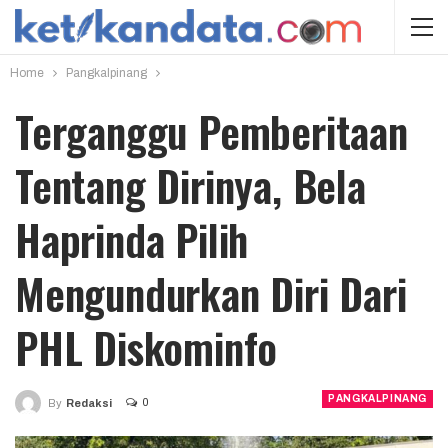
Home
Pangkalpinang
Terganggu Pemberitaan
Tentang Dirinya, Bela
Haprinda Pilih
Mengundurkan Diri Dari
PHL Diskominfo
PANGKALPINANG
0
By
Redaksi