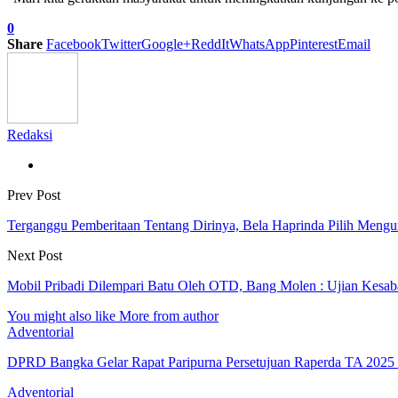
0
Share
Facebook
Twitter
Google+
ReddIt
WhatsApp
Pinterest
Email
Redaksi
Prev Post
Terganggu Pemberitaan Tentang Dirinya, Bela Haprinda Pilih Meng
Next Post
Mobil Pribadi Dilempari Batu Oleh OTD, Bang Molen : Ujian Kesab
You might also like
More from author
Adventorial
DPRD Bangka Gelar Rapat Paripurna Persetujuan Raperda TA 202
Adventorial