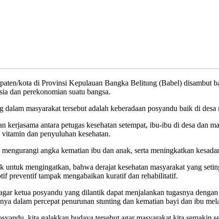
ota di Provinsi Kepulauan Bangka Belitung (Babel) disambut baik 
ia dan perekonomian suatu bangsa.
g dalam masyarakat tersebut adalah keberadaan posyandu baik di desa m
kerjasama antara petugas kesehatan setempat, ibu-ibu di desa dan ma
n vitamin dan penyuluhan kesehatan.
 mengurangi angka kematian ibu dan anak, serta meningkatkan kesadar
 untuk mengingatkan, bahwa derajat kesehatan masyarakat yang setin
f preventif tampak mengabaikan kuratif dan rehabilitatif.
p agar ketua posyandu yang dilantik dapat menjalankan tugasnya deng
nya dalam percepat penurunan stunting dan kematian bayi dan ibu mel
andu, kita galakkan budaya tersebut agar masyarakat kita semakin seha