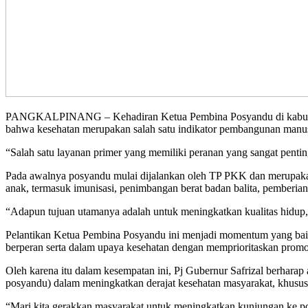
PANGKALPINANG – Kehadiran Ketua Pembina Posyandu di kabupaten/k
bahwa kesehatan merupakan salah satu indikator pembangunan manus
“Salah satu layanan primer yang memiliki peranan yang sangat pentin
Pada awalnya posyandu mulai dijalankan oleh TP PKK dan merupakan 
anak, termasuk imunisasi, penimbangan berat badan balita, pemberia
“Adapun tujuan utamanya adalah untuk meningkatkan kualitas hidup,
Pelantikan Ketua Pembina Posyandu ini menjadi momentum yang baik
berperan serta dalam upaya kesehatan dengan memprioritaskan promoti
Oleh karena itu dalam kesempatan ini, Pj Gubernur Safrizal berhara
posyandu) dalam meningkatkan derajat kesehatan masyarakat, khusus
“Mari kita gerakkan masyarakat untuk meningkatkan kunjungan ke posy