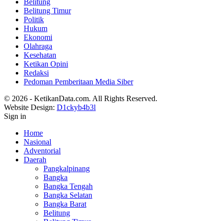
Belitung
Belitung Timur
Politik
Hukum
Ekonomi
Olahraga
Kesehatan
Ketikan Opini
Redaksi
Pedoman Pemberitaan Media Siber
© 2026 - KetikanData.com. All Rights Reserved.
Website Design:
D1ckyb4b3l
Sign in
Home
Nasional
Adventorial
Daerah
Pangkalpinang
Bangka
Bangka Tengah
Bangka Selatan
Bangka Barat
Belitung