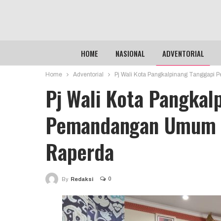
HOME
NASIONAL
ADVENTORIAL
Home
Adventorial
Pj Wali Kota Pangkalpinang Tanggapi
Pj Wali Kota Pangkal
Pemandangan Umum F
Raperda
0
By
Redaksi