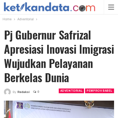
Home
Adventorial
Pj Gubernur Safrizal
Apresiasi Inovasi Imigrasi
Wujudkan Pelayanan
Berkelas Dunia
ADVENTORIAL
PEMPROV BABEL
0
By
Redaksi