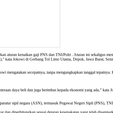
 aturan kenaikan gaji PNS dan TNI/Polri . Aturan ini sekaligus men
ya),” kata Jokowi di Gerbang Tol Limo Utama, Depok, Jawa Barat, Seni
, Jokowi mengatakan secepatnya, tanpa mengungkapkan tanggal tepatnya
hteraan daya beli dan juga berimbas kepada ekonomi yang ada,” kata J
aratur sipil negara (ASN), termasuk Pegawai Negeri Sipil (PNS), TNI 
r dan diperhitungkan sesuai dengan kesepakatan yang telah disampaik