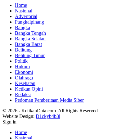
Home
Nasional
Advertorial
Pangkalpinang
Bangka
Bangka Tengah
Bangka Selatan
Bangka Barat
Belitung
Belitung Timur
Politik
Hukum
Ekonomi
Olahraga
Kesehatan
Ketikan Opini
Redaksi
Pedoman Pemberitaan Media Siber
© 2026 - KetikanData.com. All Rights Reserved.
Website Design:
D1ckyb4b3l
Sign in
Home
Nasional