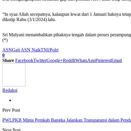
“In syaa Allah secepatnya, kalaupun lewat dari 1 Januari haknya teta
dikutip Rabu (3/1/2024) lalu.
Sri Mulyani menambahkan pihaknya tengah dalam proses perampunga
(*)
ASN
Gaji ASN Naik
TNI/Polri
0
Share
Facebook
Twitter
Google+
ReddIt
WhatsApp
Pinterest
Email
Redaksi
Prev Post
PWLPKB Minta Pemkab Bangka Jalankan Transparansi dalam Penda
Next Post