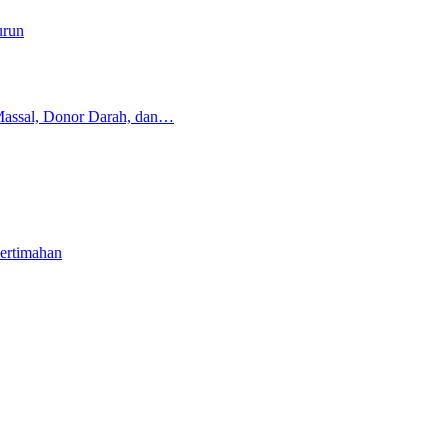
urun
Massal, Donor Darah, dan…
ertimahan