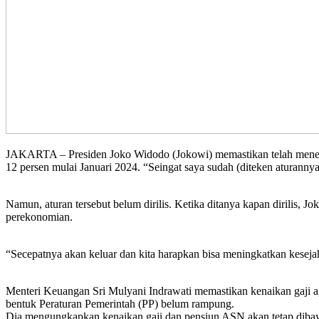
JAKARTA – Presiden Joko Widodo (Jokowi) memastikan telah menekan
12 persen mulai Januari 2024. “Seingat saya sudah (diteken aturann
Namun, aturan tersebut belum dirilis. Ketika ditanya kapan dirilis
perekonomian.
“Secepatnya akan keluar dan kita harapkan bisa meningkatkan keseja
Menteri Keuangan Sri Mulyani Indrawati memastikan kenaikan gaji ap
bentuk Peraturan Pemerintah (PP) belum rampung.
Dia mengungkapkan kenaikan gaji dan pensiun ASN akan tetap dibaya