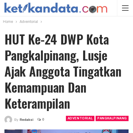
Home
Adventorial
HUT Ke-24 DWP Kota
Pangkalpinang, Lusje
Ajak Anggota Tingatkan
Kemampuan Dan
Keterampilan
ADVENTORIAL
PANGKALPINANG
0
By
Redaksi