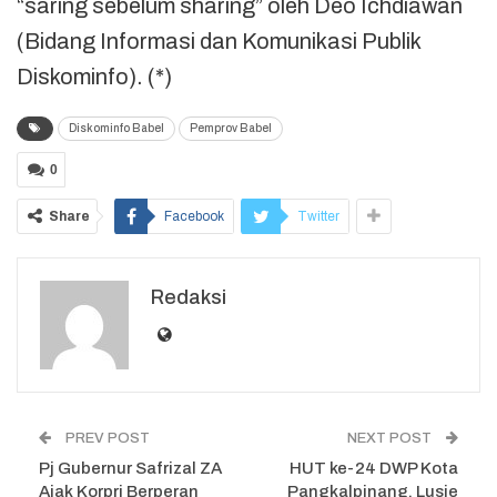
“saring sebelum sharing” oleh Deo Ichdiawan
(Bidang Informasi dan Komunikasi Publik
Diskominfo). (*)
Diskominfo Babel
Pemprov Babel
0
Share
Facebook
Twitter
Redaksi
PREV POST
NEXT POST
Pj Gubernur Safrizal ZA
HUT ke-24 DWP Kota
Ajak Korpri Berperan
Pangkalpinang, Lusje