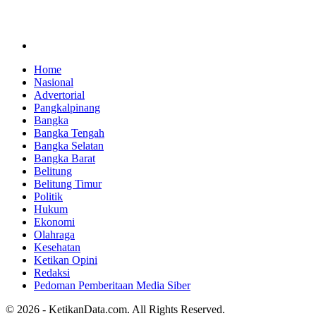
Home
Nasional
Advertorial
Pangkalpinang
Bangka
Bangka Tengah
Bangka Selatan
Bangka Barat
Belitung
Belitung Timur
Politik
Hukum
Ekonomi
Olahraga
Kesehatan
Ketikan Opini
Redaksi
Pedoman Pemberitaan Media Siber
© 2026 - KetikanData.com. All Rights Reserved.