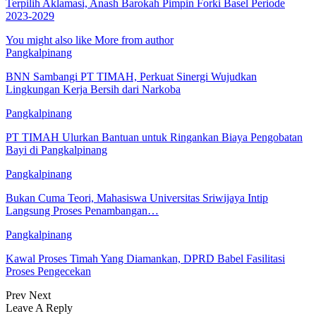
Terpilih Aklamasi, Anash Barokah Pimpin Forki Basel Periode
2023-2029
You might also like
More from author
Pangkalpinang
BNN Sambangi PT TIMAH, Perkuat Sinergi Wujudkan
Lingkungan Kerja Bersih dari Narkoba
Pangkalpinang
PT TIMAH Ulurkan Bantuan untuk Ringankan Biaya Pengobatan
Bayi di Pangkalpinang
Pangkalpinang
Bukan Cuma Teori, Mahasiswa Universitas Sriwijaya Intip
Langsung Proses Penambangan…
Pangkalpinang
Kawal Proses Timah Yang Diamankan, DPRD Babel Fasilitasi
Proses Pengecekan
Prev
Next
Leave A Reply