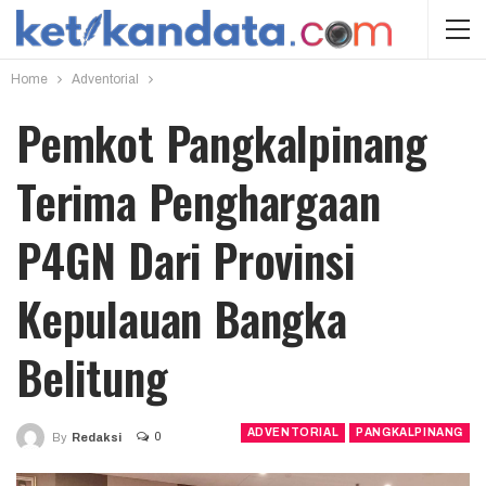
Home
Adventorial
Pemkot Pangkalpinang
Terima Penghargaan
P4GN Dari Provinsi
Kepulauan Bangka
Belitung
ADVENTORIAL
PANGKALPINANG
0
By
Redaksi