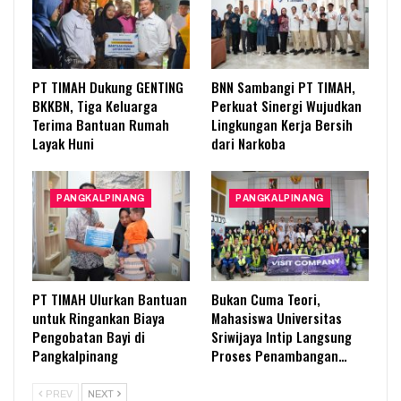
PT TIMAH Dukung GENTING
BNN Sambangi PT TIMAH,
BKKBN, Tiga Keluarga
Perkuat Sinergi Wujudkan
Terima Bantuan Rumah
Lingkungan Kerja Bersih
Layak Huni
dari Narkoba
PANGKALPINANG
PANGKALPINANG
PT TIMAH Ulurkan Bantuan
Bukan Cuma Teori,
untuk Ringankan Biaya
Mahasiswa Universitas
Pengobatan Bayi di
Sriwijaya Intip Langsung
Pangkalpinang
Proses Penambangan…
PREV
NEXT