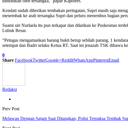
dihiraukan oleh tersangka,” papar Kapolres.
Kendati sudah diberikan tembakan peringatan, Supri masih saja menga
menembak ke arah tersangka Supri dan peluru menembus bagian peru
Suami siri Nurlaela itu pun terkapar dan dilarikan ke Puskesmas te
Lubuk Besar.
“Petugas mengamankan barang bukti berup sebilah parang, 1 kendara
setempat dan Badri selaku Ketua RT. Saat ini jenazah TSK dibawa ke
0
Share
Facebook
Twitter
Google+
ReddIt
WhatsApp
Pinterest
Email
Redaksi
Prev Post
Melawan Dengan Sajam Saat Ditangkap, Polisi Terpaksa Tembak Su