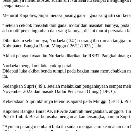
Selanjutnya menurut Ade, suami siri Nurlaela itu sempat mengungkit
penganiayaan.
Menurut Kapolres, Supri merasa pusing gara – gara sang istri siri ke
“Setelah cekcok masalah duit gadai motor dan masalah lainnya, pad
ada motif perselingkuhan dan yang lainnya, di sini murni persoalan f
Diberitakan sebelumnya, Nurlaela ( 34 ) seorang ibu rumah tangga m
Kabupaten Bangka Barat, Minggu ( 26/11/2023 ) lalu.
Akibat penganiayaan itu Nurlaela dilarikan ke RSBT Pangkalpinang u
Nurlaela mengalami luka cukup parah.
Didapati luka akibat benda tumpul pada bagian mata menyebabkan ma
itu.
Sedangkan Supri ( 49 ), setelah melakukan penganiayaan sempat mela
November 2023 dan masuk Daftar Pencarian Orang ( DPO ).
Keberadaan Supri akhirnya terendus aparat pada Minggu ( 3/11 ). P
Kapolres Bangka Barat AKBP Ade Zamrah mengatakan, anggota Tim G
Polsek Lubuk Besar berusaha mengamankan tersangka, namun Supri m
“Ayunan parang membabi buta itu sudah mengancam keamanan dan kes