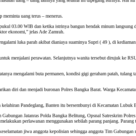
 masalah uang – uang lainnya yang selama ini dipegang istrinya. Hal 
rap meminta uang terus – menerus.
a pukul 03.00 WIB dan ketika istrinya bangun hendak minum langsung 
aktor ekonomi,” jelas Ade Zamrah.
engalami luka parah akibat dianiaya suaminya Supri ( 49 ), di kediama
ntuk menjalani perawatan. Selanjutnya wanita tersebut dirujuk ke RSU
tanya mengalami buta permanen, kondisi gigi geraham patah, tulang t
rikan diri dan menjadi buronan Polres Bangka Barat. Warga Kecamatan
ria kelahiran Pandeglang, Banten itu bersembunyi di Kecamatan Lubuk
abungan Jatanras Polda Bangka Belitung, Opsnal Satreskrim Polres 
elakukan perlawanan menggunakan sebilah parang panjang. Parang te
elamatan jiwa anggota kepolisian sehingga anggota Tim Gabungan men