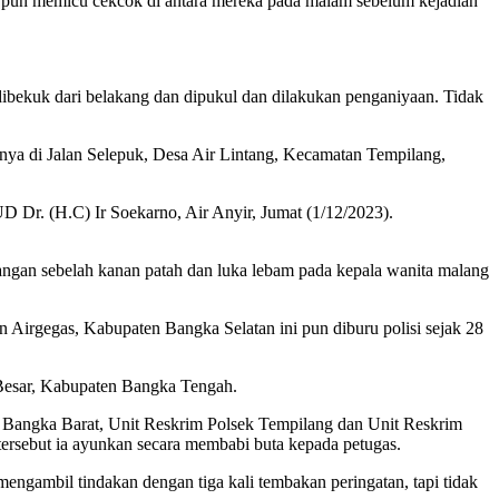
itu pun memicu cekcok di antara mereka pada malam sebelum kejadian
dibekuk dari belakang dan dipukul dan dilakukan penganiyaan. Tidak
nnya di Jalan Selepuk, Desa Air Lintang, Kecamatan Tempilang,
D Dr. (H.C) Ir Soekarno, Air Anyir, Jumat (1/12/2023).
angan sebelah kanan patah dan luka lebam pada kepala wanita malang
 Airgegas, Kabupaten Bangka Selatan ini pun diburu polisi sejak 28
 Besar, Kabupaten Bangka Tengah.
Bangka Barat, Unit Reskrim Polsek Tempilang dan Unit Reskrim
rsebut ia ayunkan secara membabi buta kepada petugas.
gambil tindakan dengan tiga kali tembakan peringatan, tapi tidak