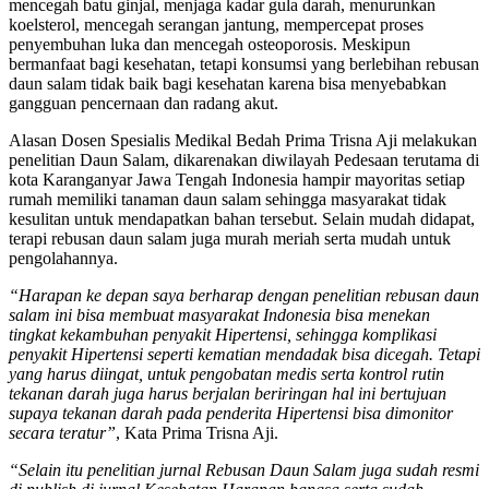
mencegah batu ginjal, menjaga kadar gula darah, menurunkan
koelsterol, mencegah serangan jantung, mempercepat proses
penyembuhan luka dan mencegah osteoporosis. Meskipun
bermanfaat bagi kesehatan, tetapi konsumsi yang berlebihan rebusan
daun salam tidak baik bagi kesehatan karena bisa menyebabkan
gangguan pencernaan dan radang akut.
Alasan Dosen Spesialis Medikal Bedah Prima Trisna Aji melakukan
penelitian Daun Salam, dikarenakan diwilayah Pedesaan terutama di
kota Karanganyar Jawa Tengah Indonesia hampir mayoritas setiap
rumah memiliki tanaman daun salam sehingga masyarakat tidak
kesulitan untuk mendapatkan bahan tersebut. Selain mudah didapat,
terapi rebusan daun salam juga murah meriah serta mudah untuk
pengolahannya.
“Harapan ke depan saya berharap dengan penelitian rebusan daun
salam ini bisa membuat masyarakat Indonesia bisa menekan
tingkat kekambuhan penyakit Hipertensi, sehingga komplikasi
penyakit Hipertensi seperti kematian mendadak bisa dicegah. Tetapi
yang harus diingat, untuk pengobatan medis serta kontrol rutin
tekanan darah juga harus berjalan beriringan hal ini bertujuan
supaya tekanan darah pada penderita Hipertensi bisa dimonitor
secara teratur”
, Kata Prima Trisna Aji.
“Selain itu penelitian jurnal Rebusan Daun Salam juga sudah resmi