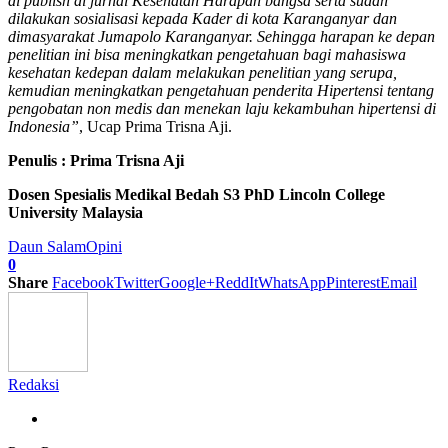
di publish di jurnal Kesehatan Harapan bangsa serta sudah
dilakukan sosialisasi kepada Kader di kota Karanganyar dan
dimasyarakat Jumapolo Karanganyar. Sehingga harapan ke depan
penelitian ini bisa meningkatkan pengetahuan bagi mahasiswa
kesehatan kedepan dalam melakukan penelitian yang serupa,
kemudian meningkatkan pengetahuan penderita Hipertensi tentang
pengobatan non medis dan menekan laju kekambuhan hipertensi di
Indonesia”
, Ucap Prima Trisna Aji.
Penulis : Prima Trisna Aji
Dosen Spesialis Medikal Bedah S3 PhD Lincoln College
University Malaysia
Daun Salam
Opini
0
Share
Facebook
Twitter
Google+
ReddIt
WhatsApp
Pinterest
Email
Redaksi