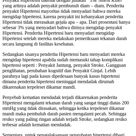
Penyakit Hipertensi dikenal dengan julukan
“The Sillent Killer”
yang artinya adalah penyakit pembunuh diam – diam. Penderita
penyakit Hipertensi mayoritas tidak menyadari bahwa mereka
mengidap hipertensi, karena penyakit ini kebanyakan penderita
Hipertensi tidak merasakan gejala apa – apa. Dari prosentasi hanya
sebesar 3% yang menyadari bahwa dirinya mengidap penyakit
Hipertensi. Penderita Hipertensi baru menyadari mengidap
Hipertensi setelah mereka melakukan pemeriksaan tekanan darah
secara langsung di fasilitas kesehatan.
Sedangkan sisanya penderita Hipertensi baru menyadari mereka
mengidap hipertensi apabila sudah memasuki tahap komplikasi
hipertensi seperti : Penyakit Jantung, penyakit Stroke, Gangguan
penglihatan, perubahan kognitif dan Penyakit Ginjal. Lebih
parahnya lagi pada kasus dipedesaan banyak kasus hipertensi
dimana penderita hipertensi meninggal mendadak dirumah
dikarenakan terpeleset dikamar mandi.
Penyebab kematian mendadak terjadi dikarenakan penderita
Hipertensi mengalami tekanan darah yang sangat tinggi diatas 200
mmHg yang tidak dirasakan, sehingga ketika terpeleset dikamar
mandi maka pembuluh darah pasien mengalami pecah. Sehingga
resiko yang paling ringan adalah terjadi Stroke, sedangkan resiko
terbesar adalah kematian mendadak.
Sementara, untuk penatalaksanaan pengobatan hipertensi dibagi