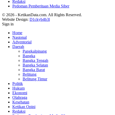
Redaksi
Pedoman Pemberitaan Media Siber
© 2026 - KetikanData.com. All Rights Reserved.
Website Design:
D1ckyb4b3l
Sign in
Home
Nasional
Adventorial
Daerah
Pangkalpinang
Bangka
Bangka Tengah
Bangka Selatan
Bangka Barat
Belitung
Belitung Timur
Politik
Hukum
Ekonomi
Olahraga
Kesehatan
Ketikan Opini
Redaksi