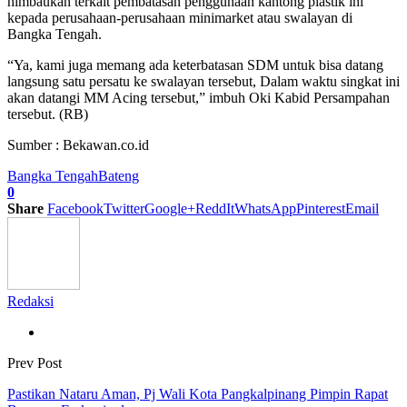
himbaukan terkait pembatasan penggunaan kantong plastik ini
kepada perusahaan-perusahaan minimarket atau swalayan di
Bangka Tengah.
“Ya, kami juga memang ada keterbatasan SDM untuk bisa datang
langsung satu persatu ke swalayan tersebut, Dalam waktu singkat ini
akan datangi MM Acing tersebut,” imbuh Oki Kabid Persampahan
tersebut. (RB)
Sumber : Bekawan.co.id
Bangka Tengah
Bateng
0
Share
Facebook
Twitter
Google+
ReddIt
WhatsApp
Pinterest
Email
Redaksi
Prev Post
Pastikan Nataru Aman, Pj Wali Kota Pangkalpinang Pimpin Rapat