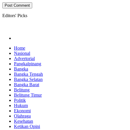
Editors' Picks
Home
Nasional
Advertorial
Pangkalpinang
Bangka
Bangka Tengah
Bangka Selatan
Bangka Barat
Belitung
Belitung Timur
Politik
Hukum
Ekonomi
Olahraga
Kesehatan
Ketikan Opini