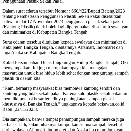
Penggunaan Plastik Sekali Pakai.
Dalam surat edaran tersebut Nomor : 660/422/Bupati Bateng/2023
tentang Pembatasan Penggunaan Plastik Sekali Pakai disebutkan
bahwa mulai 17 November 2023 penggunaan plastik sekali pakai
(Kantong Plastik) tidak boleh lagi dipergunakan di seluruh swalayan
dan minimarket di Kabupaten Bangka Tengah.
Surat edaran tersebut ditujukan kepada swalayan dan minimarket di
Kabupaten Bangka Tengah, diantaranya Alfamart, Indomaret dan
juga Asoka se-Kabupaten Bangka Tengah.
Kabid Persampahan Dinas Lingkungan Hidup Bangka Tengah, Oki
menyampaikan, Ini juga merupakan upaya kita mengajak
masyarakat untuk bisa hidup lebih sehat dengan mengurangi sampah
plastik di daerah kita.
“Kami berharap masyarakat bisa membawa kantong sendiri dan
kantong yang tidak sekali pakai. Karena kalo plastik sekali pakai ini
memiliki potensi besar terjadinya peningkatan sampah plastik
khususnya di Bangka Tengah,” ungkapnya kepada bekawan.co.id,
Rabu (22/11/2023).
Dia sampaikan, bahwa tempat penampungan sampah mereka juga
terbatas. Jadi, kalau pihaknya kumpulkan semua sampah tersebut
dari swalayan Alfamart, Indomaret, dan Asoka itu cukup lumayan