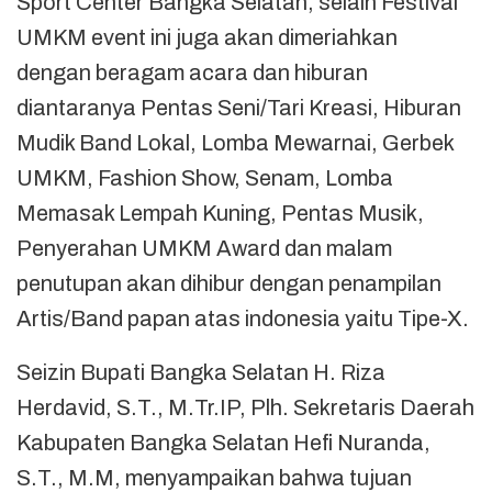
Sport Center Bangka Selatan, selain Festival
UMKM event ini juga akan dimeriahkan
dengan beragam acara dan hiburan
diantaranya Pentas Seni/Tari Kreasi, Hiburan
Mudik Band Lokal, Lomba Mewarnai, Gerbek
UMKM, Fashion Show, Senam, Lomba
Memasak Lempah Kuning, Pentas Musik,
Penyerahan UMKM Award dan malam
penutupan akan dihibur dengan penampilan
Artis/Band papan atas indonesia yaitu Tipe-X.
Seizin Bupati Bangka Selatan H. Riza
Herdavid, S.T., M.Tr.IP, Plh. Sekretaris Daerah
Kabupaten Bangka Selatan Hefi Nuranda,
S.T., M.M, menyampaikan bahwa tujuan