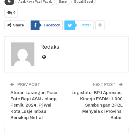
Asak Kawa Pasti Pacak
Basel
Bupati Basel
0
Share
Facebook
Twitter
Redaksi
PREV POST
NEXT POST
Aturan Larangan Pose
Legislator BPJ Apresiasi
Foto Bagi ASN Jelang
Kinerja ESDM: 1.000
Pemilu 2024, Pj Wali
Sambungan BPBL
Kota Lusje Imbau
Menyala di Provinsi
Bersikap Netral
Babel